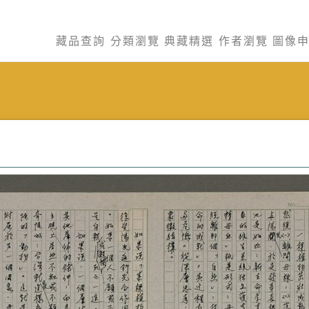
藏品查詢
分類瀏覽
典藏精選
作者瀏覽
圖像