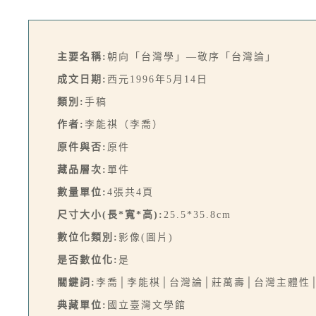
主要名稱:
朝向「台灣學」—敬序「台灣論」
成文日期:
西元1996年5月14日
類別:
手稿
作者:
李能祺（李喬）
原件與否:
原件
藏品層次:
單件
數量單位:
4張共4頁
尺寸大小(長*寬*高):
25.5*35.8cm
數位化類別:
影像(圖片)
是否數位化:
是
關鍵詞:
李喬│李能棋│台灣論│莊萬壽│台灣主體性
典藏單位:
國立臺灣文學館