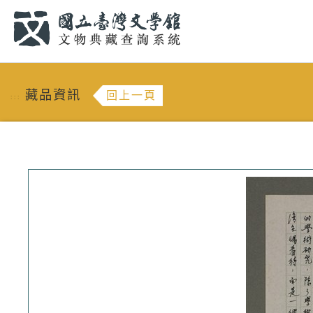
跳到主要內容
:::
藏品資訊
回上一頁
:::