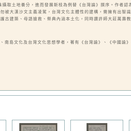
株攝取土地養分，進而發展新枝為例替《台灣論》撰序。作者認
當勿被大漢沙文主義凌駕，台灣文化主體性的建構，需擁有出智
維護古建築、母語搶救、祭典內涵本土化，同時讚許師大莊萬壽
，漢族、南島文化及台灣文化思想學者，著有《台灣論》、《中國論