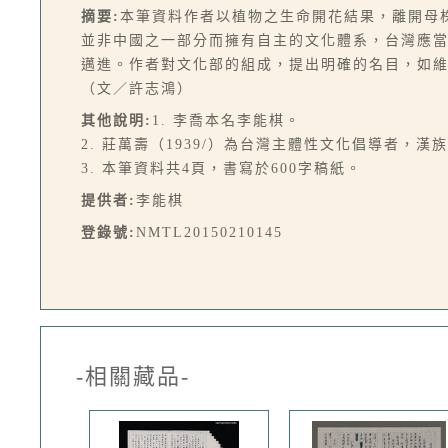
摘要:
本筆資料作者以植物之生命開花結果，離開母
並非中國之一部分而擁有自主的文化體系，台灣應
邁進。作者對文化部的組成，提出明確的名目，如
（文／許志鴻）
其他說明:
1. 李喬本名李能棋。
2. 莊萬壽（1939/）為台灣主體性文化倡導者
3. 本筆資料共4頁，書寫於600字稿紙。
提供者:
李能棋
登錄號:
NMTL20150210145
-相關藏品-