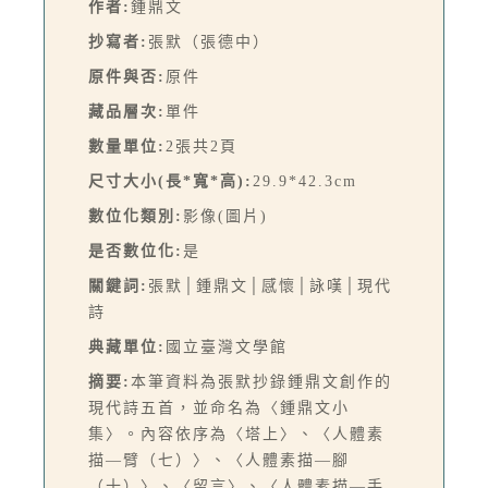
作者:
鍾鼎文
抄寫者:
張默（張德中）
原件與否:
原件
藏品層次:
單件
數量單位:
2張共2頁
尺寸大小(長*寬*高):
29.9*42.3cm
數位化類別:
影像(圖片)
是否數位化:
是
關鍵詞:
張默│鍾鼎文│感懷│詠嘆│現代
詩
典藏單位:
國立臺灣文學館
摘要:
本筆資料為張默抄錄鍾鼎文創作的
現代詩五首，並命名為〈鍾鼎文小
集〉。內容依序為〈塔上〉、〈人體素
描—臂（七）〉、〈人體素描—腳
（十）〉、〈留言〉、〈人體素描—手