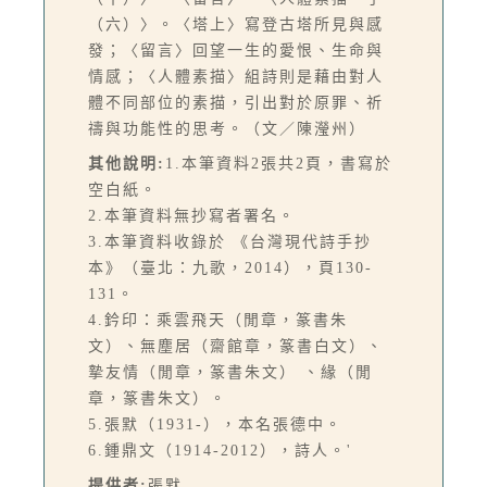
（六）〉。〈塔上〉寫登古塔所見與感
發；〈留言〉回望一生的愛恨、生命與
情感；〈人體素描〉組詩則是藉由對人
體不同部位的素描，引出對於原罪、祈
禱與功能性的思考。（文／陳瀅州）
其他說明:
1.本筆資料2張共2頁，書寫於
空白紙。
2.本筆資料無抄寫者署名。
3.本筆資料收錄於 《台灣現代詩手抄
本》（臺北：九歌，2014），頁130-
131。
4.鈐印：乘雲飛天（閒章，篆書朱
文）、無塵居（齋館章，篆書白文）、
摯友情（閒章，篆書朱文） 、緣（閒
章，篆書朱文）。
5.張默（1931-），本名張德中。
6.鍾鼎文（1914-2012），詩人。'
提供者:
張默