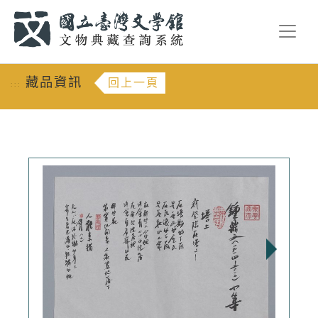
跳到主要內容
:::
藏品資訊
回上一頁
:::