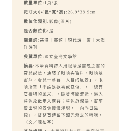
數量單位:
1頁/張
尺寸大小(長*寬*高):
26.9*38.9cm
數位化類別:
影像(圖片)
是否數位化:
是
關鍵詞:
琹涵｜鄭頻｜現代詩｜窗｜大海
洋詩刊
典藏單位:
國立臺灣文學館
摘要:
本筆資料詩人用眼睛是靈魂之窗的
常見說法，連結了眼睛與窗戶。眼睛是
窗戶，看見一幕幕「人世的風景」，眼
睛所望「不論是歡喜或哀傷」，「總有
它獨特的風采」。隨著時間流逝，邁入
暮色象徵走入遲暮；暮色愈深濃，窗前
曾出現的景像慢慢浮現，「向昨日靠
攏」，替整首詩留下韶光漸去的喟嘆。
（文／陳柏宇）