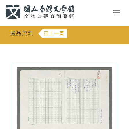
跳到主要內容
:::
藏品資訊
回上一頁
:::