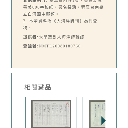
其他說明:
1. 本筆資料共1頁，書寫於真
善美600字稿紙，署名琹涵，旁寫台南縣
立白河國中鄭頻。
2. 本筆資料為《大海洋詩刊》為刊登
稿。
提供者:
朱學恕創大海洋詩雜誌
登錄號:
NMTL20080180760
-相關藏品-