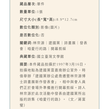
藏品層次:
單件
數量單位:
1張
尺寸大小(長*寬*高):
8.9*12.7cm
數位化類別:
影像(圖片)
是否數位化:
否
關鍵詞:
林宗源｜建國黨｜詩畫展｜發表
會｜咱愛行的路｜開幕剪綵
典藏單位:
國立臺灣文學館
摘要:
本件藏品拍攝於1997年3月16日，
拍攝地點為建國黨雲嘉南辦公室外，時
值舉辦「建國黨辦公處喬遷暨林宗源博
士詩畫展新作發表會」，相中與會人員
們正於會場外準備進行開幕剪綵。詩人
林宗源於此次活動中發表由建國黨所出
版的詩集《咱愛行的路》。（文／蔣富
璧）