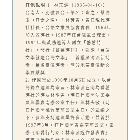
其他說明:
1. 林宗源（1935-04-16/），
台南人，別號夢台，筆名：幽之、蔡潤
玉（其妻之名）、林芳雲。曾任現代詩
社社長、台語文推展協會會長。1964年
加入笠詩社，1987年任台灣筆會理事，
1991年與黃勁連等人創立「蕃薯詩
社」，發行《蕃薯詩刊》，強調「台語
文學就是台灣文學」。曾獲吳濁流新詩
獎、榮後臺灣詩獎、鹽分地帶臺灣新文
學貢獻獎。
2. 建國黨於1996年10月6日成立，以台
灣獨立建國為宗旨，林宗源在同為番薯
詩社的詩友林明男（時任建國黨決策委
員與雲嘉南辦公室主任）與林央敏（時
任建國黨桃竹苗辦公室主任）的牽線之
下，參與支持建國黨許多活動，並曾於
1997年3月，在建國黨雲嘉南辦公室，舉
辦《咱愛行的路：林宗源近作發表會》