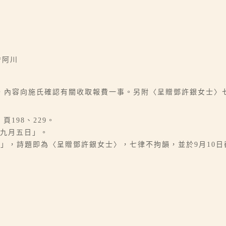
詹阿川
，內容向施氏確認有關收取報費一事。另附〈呈贈鄧許銀女士〉
198、229。
「九月五日」。
月徵詩」，詩題即為〈呈贈鄧許銀女士〉，七律不拘韻，並於9月1