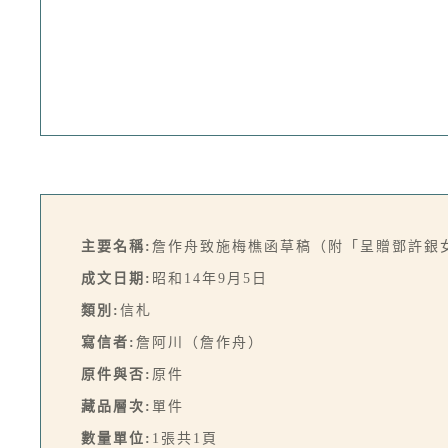
主要名稱:
詹作舟致施梅樵函草稿（附「呈贈鄧許銀女士」
成文日期:
昭和14年9月5日
類別:
信札
寫信者:
詹阿川（詹作舟）
原件與否:
原件
藏品層次:
單件
數量單位:
1張共1頁