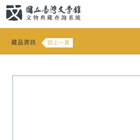
跳到主要內容
:::
藏品資訊
回上一頁
:::