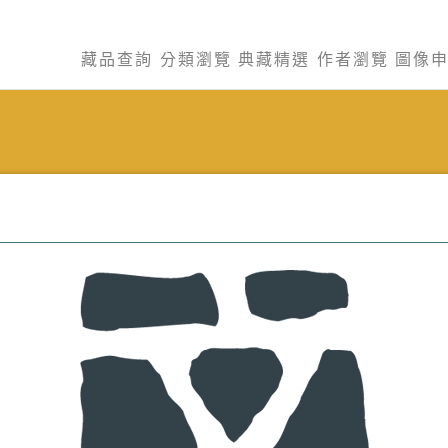
藏品查詢
分類瀏覽
典藏精選
作者瀏覽
圖像