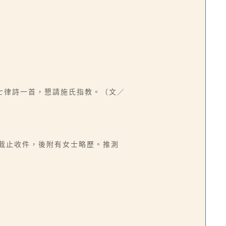
七律詩一首，懇請施氏指教。（文／
0日截止收件，後附有女士略歷。推測