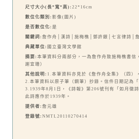
尺寸大小(長*寬*高):
22*16cm
數位化類別:
影像(圖片)
是否數位化:
是
關鍵詞:
詹作舟│漢詩│施梅樵│鄧許銀│七言律詩│
典藏單位:
國立臺灣文學館
摘要:
本筆資料分兩部分，一為詹作舟致施梅樵書信
謝宜珊）
其他說明:
1.本筆資料亦見於《詹作舟全集》（四），頁
2.本筆資料以原子筆（鋼筆）抄錄。信件日期記為
3.1939年8月1日，《詩報》第206號刊有「如
此詩應作於1939年。
提供者:
詹元雄
登錄號:
NMTL20110270414