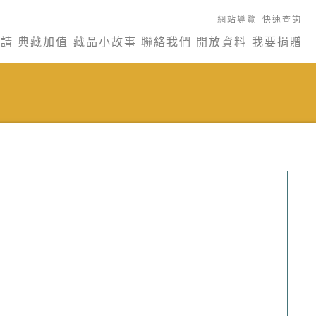
網站導覽
快速查詢
申請
典藏加值
藏品小故事
聯絡我們
開放資料
我要捐贈