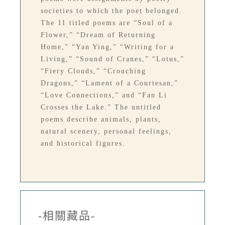
societies to which the poet belonged.
The 11 titled poems are “Soul of a
Flower,” “Dream of Returning
Home,” “Yan Ying,” “Writing for a
Living,” “Sound of Cranes,” “Lotus,”
“Fiery Clouds,” “Crouching
Dragons,” “Lament of a Courtesan,”
“Love Connections,” and “Fan Li
Crosses the Lake.” The untitled
poems describe animals, plants,
natural scenery, personal feelings,
and historical figures.
-相關藏品-