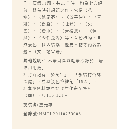
作，僅錄11題，共25首詩，均為七言絕
句，疑為詩社課題之作，包括〈花
魂〉、〈還家夢〉、〈晏平仲〉、〈筆
耕〉、〈鶴聲〉、〈睡蓮〉、〈火
雲〉、〈潛龍〉、〈青樓怨〉、〈情
絲〉、〈少伯泛湖〉等，以動植物、自
然景色、個人情感、歷史人物等內容為
題。（文／謝宜珊）
其他說明:
1.本筆資料以毛筆抄錄於「詹
臨川用紙」。
2.封面記有「癸亥年」、「永靖村杏林
深處」，並以淺色筆註記「1923」。
3.本筆資料亦見於《詹作舟全集》
（四），頁116-121。
提供者:
詹元雄
登錄號:
NMTL20110270003