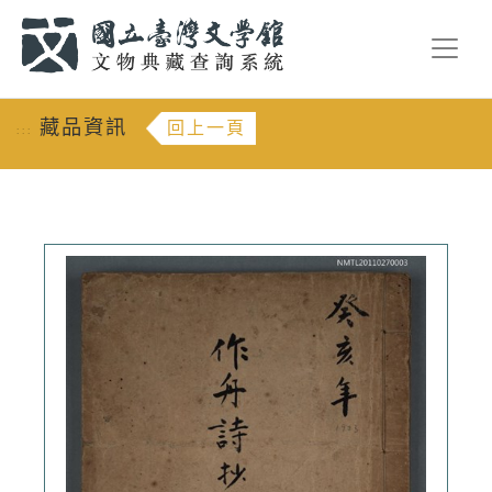
跳到主要內容
:::
藏品資訊
回上一頁
:::