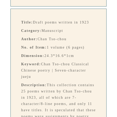
Title:
Draft poems written in 1923
Category:
Manuscript
Author:
Chan Tso-chou
No. of Item:
1 volume (6 pages)
Dimension:
24.3*16.6*1cm
Keyword:
Chan Tso-chou Classical
Chinese poetry | Seven-character
jueju
Description:
This collection contains
25 poems written by Chan Tso-chou
in 1923, all of which are 7-
character/8-line poems, and only 11
have titles. It is speculated that these
poems were assignments by poetry