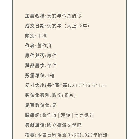
主要名稱:
癸亥年作舟詩抄
成文日期:
癸亥年（大正12年）
類別:
手稿
作者:
詹作舟
原件與否:
原件
藏品層次:
單件
數量單位:
1冊
尺寸大小(長*寬*高):
24.3*16.6*1cm
數位化類別:
影像(圖片)
是否數位化:
是
關鍵詞:
詹作舟│漢詩│七言絕句
典藏單位:
國立臺灣文學館
摘要:
本筆資料為詹氏抄錄1923年間詩