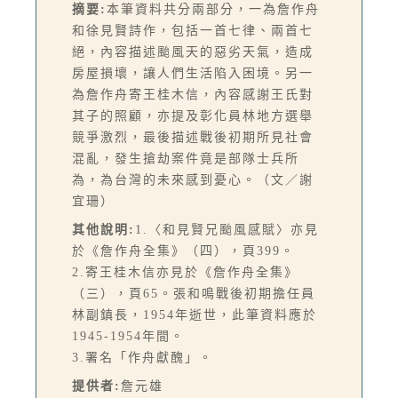
摘要:
本筆資料共分兩部分，一為詹作舟
和徐見賢詩作，包括一首七律、兩首七
絕，內容描述颱風天的惡劣天氣，造成
房屋損壞，讓人們生活陷入困境。另一
為詹作舟寄王桂木信，內容感謝王氏對
其子的照顧，亦提及彰化員林地方選舉
競爭激烈，最後描述戰後初期所見社會
混亂，發生搶劫案件竟是部隊士兵所
為，為台灣的未來感到憂心。（文／謝
宜珊）
其他說明:
1.〈和見賢兄颱風感賦〉亦見
於《詹作舟全集》（四），頁399。
2.寄王桂木信亦見於《詹作舟全集》
（三），頁65。張和鳴戰後初期擔任員
林副鎮長，1954年逝世，此筆資料應於
1945-1954年間。
3.署名「作舟獻醜」。
提供者:
詹元雄