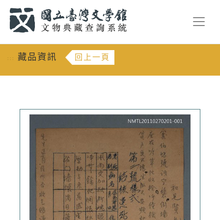
跳到主要內容
:::
藏品資訊
回上一頁
:::