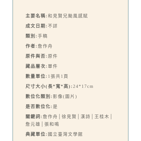
主要名稱:
和見賢兄颱風感賦
成文日期:
不詳
類別:
手稿
作者:
詹作舟
原件與否:
原件
藏品層次:
單件
數量單位:
1張共1頁
尺寸大小(長*寬*高):
24*17cm
數位化類別:
影像(圖片)
是否數位化:
是
關鍵詞:
詹作舟│徐見賢│漢詩│王桂木│
詹元雄│張和鳴
典藏單位:
國立臺灣文學館