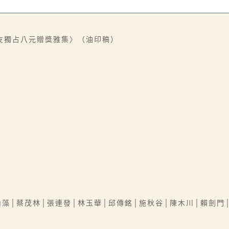
友獨占八元贈獎雅集〉（油印稿）
山藻│蔡茂林│張連發│林玉華│邱傳銘│施秋谷│陳木川│賴劍門