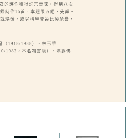
德安的詩作獲得詞宗青睞，得到八次
錄詩作15首，本題限五絕、先韻。
成就煥發，或以科舉登第比擬榮譽，
（1918/1988）、林玉華
910/1982，本名賴雲龍）、洪錫佛