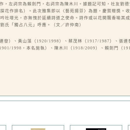
集詩作，左詞宗為賴劍門，右詞宗為陳木川。據題記可知，社友劉
探花作排名）。此次雅集即以〈藝苑揚芬〉為題，慶賀贈獎。收
賢吟社增光，亦無愧於延續詩道之使命。詩作或以花開飄香喻其
與劉氏「獨占八元」呼應。（文／許仲南）
發）、黃山藻（1920/1998）、蔡茂林（1917/1987）、張連發
（1901/1998，本名施執）、陳木川（1918/2009）、賴劍門（1