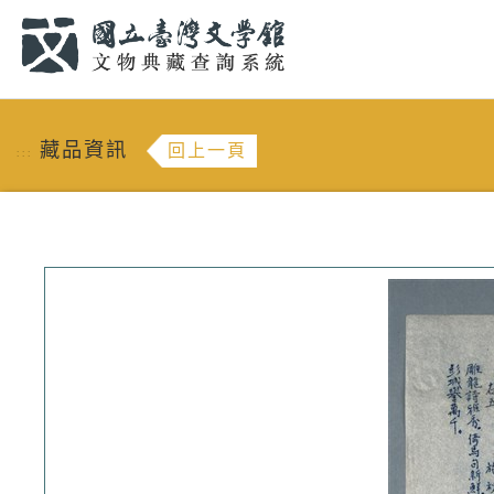
跳到主要內容
:::
藏品資訊
回上一頁
:::