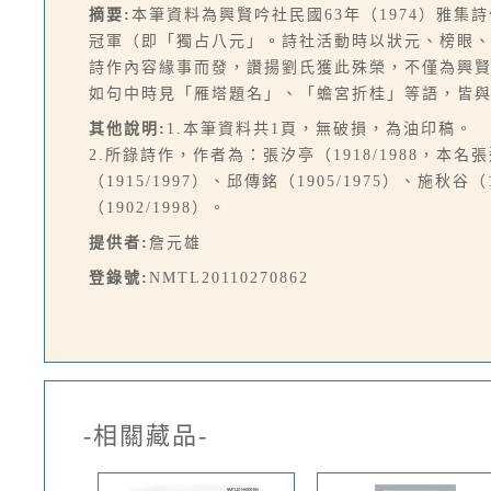
摘要:
本筆資料為興賢吟社民國63年（1974）雅
冠軍（即「獨占八元」。詩社活動時以狀元、榜眼、
詩作內容緣事而發，讚揚劉氏獲此殊榮，不僅為興
如句中時見「雁塔題名」、「蟾宮折桂」等語，皆
其他說明:
1.本筆資料共1頁，無破損，為油印稿。
2.所錄詩作，作者為：張汐亭（1918/1988，本名張連
（1915/1997）、邱傳銘（1905/1975）、施秋谷
（1902/1998）。
提供者:
詹元雄
登錄號:
NMTL20110270862
-相關藏品-