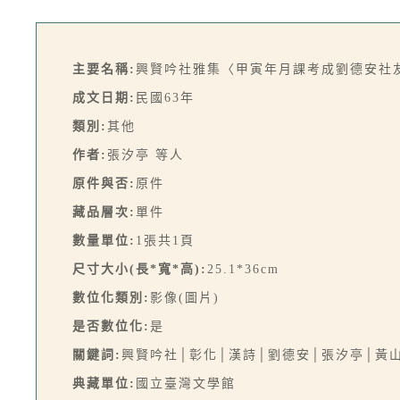
主要名稱:
興賢吟社雅集〈甲寅年月課考成劉德安社
成文日期:
民國63年
類別:
其他
作者:
張汐亭 等人
原件與否:
原件
藏品層次:
單件
數量單位:
1張共1頁
尺寸大小(長*寬*高):
25.1*36cm
數位化類別:
影像(圖片)
是否數位化:
是
關鍵詞:
興賢吟社│彰化│漢詩│劉德安│張汐亭│黃
典藏單位:
國立臺灣文學館