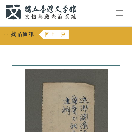
跳到主要內容
:::
藏品資訊
回上一頁
:::