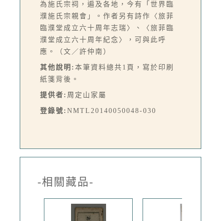
為施氏宗祠，遍及各地，今有「世界臨
濮施氏宗親會」。作者另有詩作〈旅菲
臨濮堂成立六十周年志瑞〉、〈旅菲臨
濮堂成立六十周年紀念〉，可與此呼
應。（文／許仲南）
其他說明:
本筆資料總共1頁，寫於印刷
紙箋背後。
提供者:
周定山家屬
登錄號:
NMTL20140050048-030
-相關藏品-