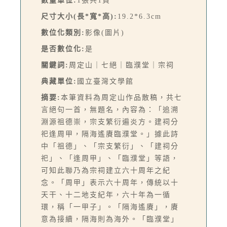
數量單位:
1張共1頁
尺寸大小(長*寬*高):
19.2*6.3cm
數位化類別:
影像(圖片)
是否數位化:
是
關鍵詞:
周定山｜七絕｜臨濮堂｜宗祠
典藏單位:
國立臺灣文學館
摘要:
本筆資料為周定山作品散稿，共七
言絕句一首，無題名，內容為：「追溯
淵源祖德崇，宗支繁衍遍炎方。建祠分
祀逢周甲，隔海遙賡臨濮堂。」據此詩
中「祖德」、「宗支繁衍」、「建祠分
祀」、「逢周甲」、「臨濮堂」等語，
可知此聯乃為宗祠建立六十周年之紀
念。「周甲」表示六十周年，傳統以十
天干、十二地支紀年，六十年為一循
環，稱「一甲子」。「隔海遙賡」，賡
意為接續，隔海則為海外。「臨濮堂」