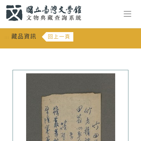
跳到主要內容
:::
藏品資訊
回上一頁
:::