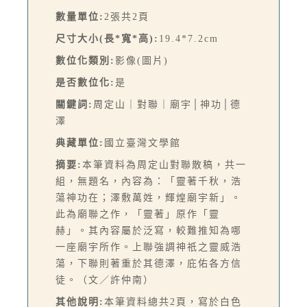
數量單位:
2張共2頁
尺寸大小(長*寬*高):
19.4*7.2cm
數位化類別:
影像(圖片)
是否數位化:
是
關鍵詞:
周定山｜對聯｜廟宇│神功│德
澤
典藏單位:
國立臺灣文學館
摘要:
本筆資料為周定山對聯散稿，共一
組，無題名，內容為：「靈著千秋，浩
蕩神功在；澤敷萬姓，輝煌廟宇新」。
此為廟聯之作，「靈著」原作「靈
赫」。其內容屬於泛寫，較難推知為哪
一座廟宇所作。上聯強調神祇之靈威浩
蕩，下聯則著重於其德澤，庇佑各方信
徒。（文／許仲南）
其他說明:
本筆資料總共2頁，寫於白色