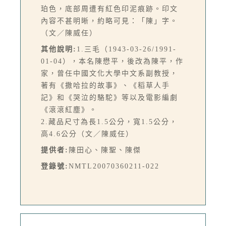
珀色，底部周遭有紅色印泥痕跡。印文
內容不甚明晰，約略可見：「陳」字。
（文／陳威任）
其他說明:
1.三毛（1943-03-26/1991-
01-04），本名陳懋平，後改為陳平，作
家，曾任中國文化大學中文系副教授，
著有《撒哈拉的故事》、《稻草人手
記》和《哭泣的駱駝》等以及電影編劇
《滾滾紅塵》。
2.藏品尺寸為長1.5公分，寬1.5公分，
高4.6公分（文／陳威任）
提供者:
陳田心、陳聖、陳傑
登錄號:
NMTL20070360211-022