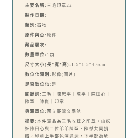
主要名稱:
三毛印章22
製作日期:
類別:
器物
原件與否:
原件
藏品層次:
數量單位:
1顆
尺寸大小(長*寬*高):
1.5*1.5*4.6cm
數位化類別:
影像(圖片)
是否數位化:
是
關鍵詞:
三毛｜陳懋平｜陳平｜陳田心｜
陳聖｜陳傑｜印章
典藏單位:
國立臺灣文學館
摘要:
本件藏品為三毛收藏之印章，由姊
姊陳田心與二位弟弟陳聖、陳傑共同捐
贈，印章上半部色澤通透，下半部為琥