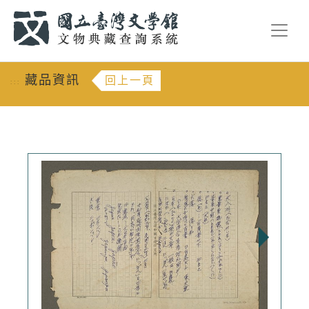
跳到主要內容
:::
藏品資訊
回上一頁
:::