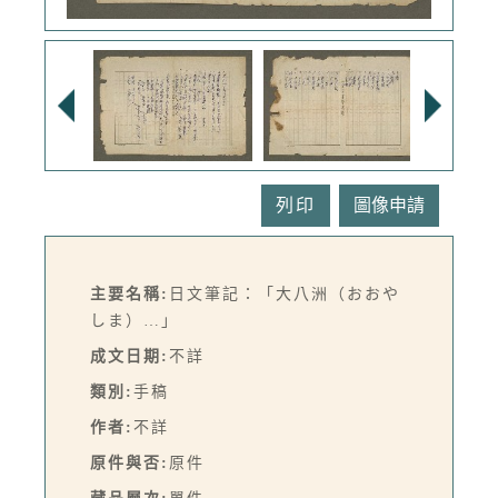
列印
主要名稱:
日文筆記：「大八洲（おおや
しま）…」
成文日期:
不詳
類別:
手稿
作者:
不詳
原件與否:
原件