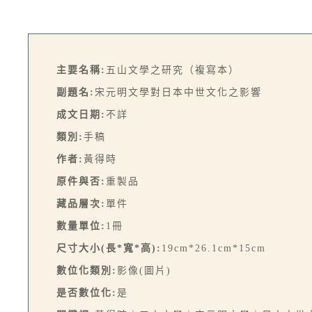
主要名稱:
五山文學之研究（複寫本）
副題名:
宋元明文學對日本中世文化之影響
成文日期:
不詳
類別:
手稿
作者:
黃得時
原件與否:
重製品
藏品層次:
單件
數量單位:
1冊
尺寸大小(長*寬*高):
19cm*26.1cm*15cm
數位化類別:
影像(圖片)
是否數位化:
是