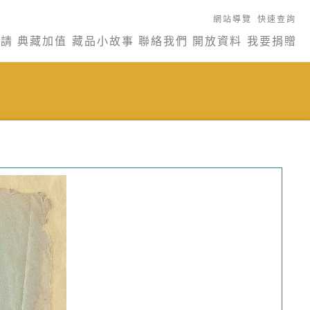
網站導覽
快速查詢
申請
典藏加值
藏品小故事
聯絡我們
開放資料
我要捐贈