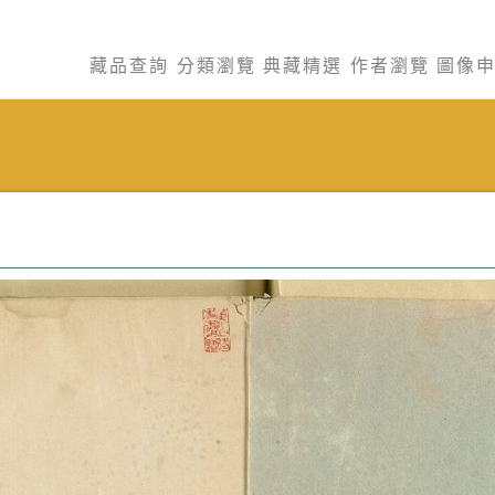
藏品查詢
分類瀏覽
典藏精選
作者瀏覽
圖像