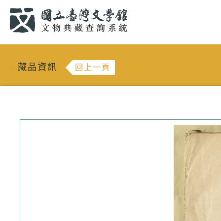
跳到主要內容
:::
藏品資訊
回上一頁
:::