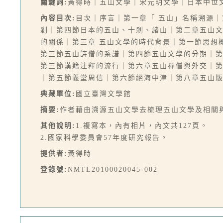
關鍵詞:
黃得時｜五山文學｜宋元明文學｜日本中世
內容目次:
目次｜序言｜第一章「 五山」名稱溯源｜
剎｜第四節日本的五山、十剎、諸山｜第二章五山
的關係｜第三章 五山文學的時代背景｜第一節思想
第三節五山詩僧的系譜｜第四節五山文學的分期｜
第三節漢籍注釋的流行｜第六章五山禪僧與外交｜
｜第五節義堂周信｜第六節絕海中津｜第八章五山
典藏單位:
國立臺灣文學館
摘要:
作者藉由溯源五山文學去梳理五山文學及相關
其他說明:
1.複寫本，內有相片，內文共127頁。
2.國家科學委員會57年度研究報告。
提供者:
黃得時
登錄號:
NMTL20100020045-002