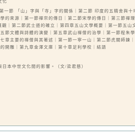
文化
第一節 「山」字與「寺」字的關係｜第二節 印度的五精舍與
文學的來源｜第一節禪宗的傳日｜第二節宋學的傳日｜第三節禪
概觀｜第二節武士道的確立｜第四章五山文學概要｜第一節五山
第五節文體與詩體的演變｜第五章武山禪僧的治學｜第一節程朱
第七章主要的禪僧與其著述｜第一節一寧一山｜第二節虎關師鍊
版的開雕｜第九章金澤文庫｜第十章足利學校｜結語
與日本中世文化間的影響。（文/梁君慈）