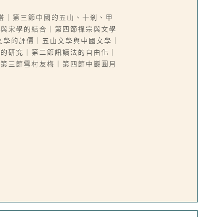
十塔｜第三節中國的五山、十剎、甲
理與宋學的結合｜第四節禪宗與文學
文學的評價｜五山文學與中國文學｜
學的研究｜第二節訊讀法的自由化｜
｜第三節雪村友梅｜第四節中巖圓月