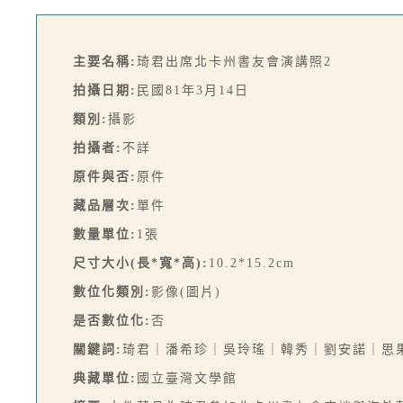
主要名稱:
琦君出席北卡州書友會演講照2
拍攝日期:
民國81年3月14日
類別:
攝影
拍攝者:
不詳
原件與否:
原件
藏品層次:
單件
數量單位:
1張
尺寸大小(長*寬*高):
10.2*15.2cm
數位化類別:
影像(圖片)
是否數位化:
否
關鍵詞:
琦君｜潘希珍｜吳玲瑤｜韓秀｜劉安諾｜思
典藏單位:
國立臺灣文學館