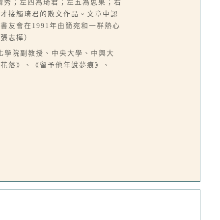
韓秀；左四為琦君；左五為思果；右
此才接觸琦君的散文作品。文章中認
友會在1991年由簡宛和一群熱心
／張志樺）
中國文化學院副教授、中央大學、中興大
燈花落》、《留予他年說夢痕》、