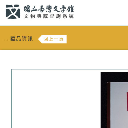
跳到主要內容
:::
藏品資訊
回上一頁
:::