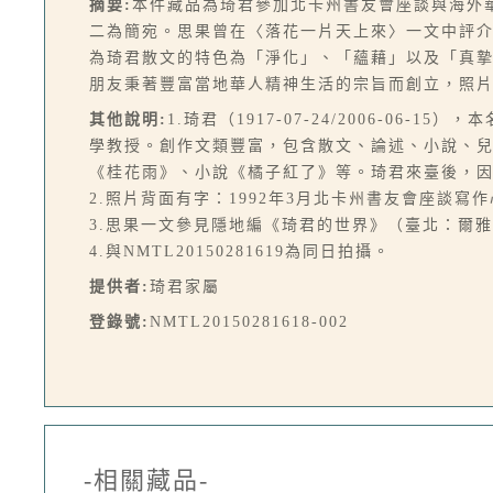
摘要:
本件藏品為琦君參加北卡州書友會座談與海外
二為簡宛。思果曾在〈落花一片天上來〉一文中評
為琦君散文的特色為「淨化」、「蘊藉」以及「真摯
朋友秉著豐富當地華人精神生活的宗旨而創立，照
其他說明:
1.琦君（1917-07-24/2006-
學教授。創作文類豐富，包含散文、論述、小說、
《桂花雨》、小說《橘子紅了》等。琦君來臺後，
2.照片背面有字：1992年3月北卡州書友會座談寫
3.思果一文參見隱地編《琦君的世界》（臺北：爾雅，1
4.與NMTL20150281619為同日拍攝。
提供者:
琦君家屬
登錄號:
NMTL20150281618-002
-相關藏品-