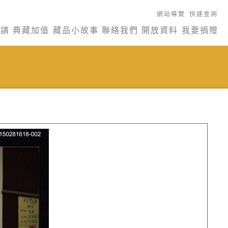
網站導覽
快速查詢
申請
典藏加值
藏品小故事
聯絡我們
開放資料
我要捐贈