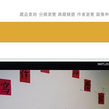
藏品查詢
分類瀏覽
典藏精選
作者瀏覽
圖像