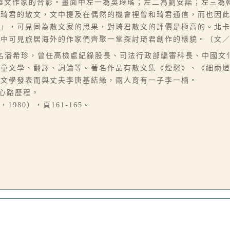
華文作家的合影。畫面中左一為吳玲瑤；左二為劉安諾；左三為
介琦君的散文，文中提及在偶然的機會裡曾和琦君通信，而也因
」，可見同為散文家的思果，對琦君散文的評價是極高的。北卡書
片中可見旅居海外的作家們齊聚一堂探討琦君創作的樣貌。（文
06-15），本名潘希珍，曾任高檢處紀錄股長、司法行政部編審科長、
兒童文學、翻譯、詞論等。著名作品有散文集《煙愁》、《細雨
因文學發表而與丈夫李唐基結緣，兩人育有一子李一楠。
作心路歷程。
980），頁161-165。