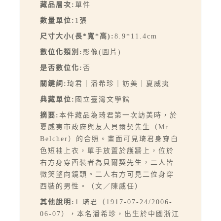
藏品層次:
單件
數量單位:
1張
尺寸大小(長*寬*高):
8.9*11.4cm
數位化類別:
影像(圖片)
是否數位化:
否
關鍵詞:
琦君｜潘希珍｜訪美｜夏威夷
典藏單位:
國立臺灣文學館
摘要:
本件藏品為琦君第一次訪美時，於
夏威夷市政府與友人貝爾契先生（Mr.
Belcher）的合照。畫面可見琦君身穿白
色短袖上衣，單手放置於護牆上，位於
右方身穿西裝者為貝爾契先生，二人皆
微笑望向鏡頭。二人右方可見二位身穿
西裝的男性。（文／陳威任）
其他說明:
1.琦君（1917-07-24/2006-
06-07），本名潘希珍，出生於中國浙江