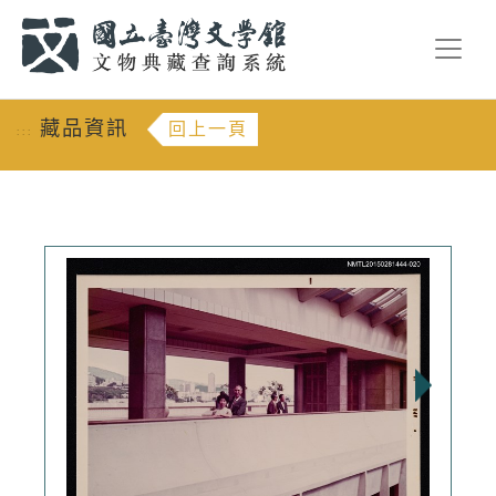
跳到主要內容
:::
藏品資訊
回上一頁
:::