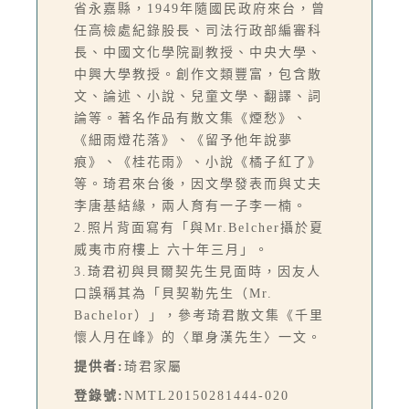
省永嘉縣，1949年隨國民政府來台，曾
任高檢處紀錄股長、司法行政部編審科
長、中國文化學院副教授、中央大學、
中興大學教授。創作文類豐富，包含散
文、論述、小說、兒童文學、翻譯、詞
論等。著名作品有散文集《煙愁》、
《細雨燈花落》、《留予他年說夢
痕》、《桂花雨》、小說《橘子紅了》
等。琦君來台後，因文學發表而與丈夫
李唐基結緣，兩人育有一子李一楠。
2.照片背面寫有「與Mr.Belcher攝於夏
威夷市府樓上 六十年三月」。
3.琦君初與貝爾契先生見面時，因友人
口誤稱其為「貝契勒先生（Mr.
Bachelor）」，參考琦君散文集《千里
懷人月在峰》的〈單身漢先生〉一文。
提供者:
琦君家屬
登錄號:
NMTL20150281444-020