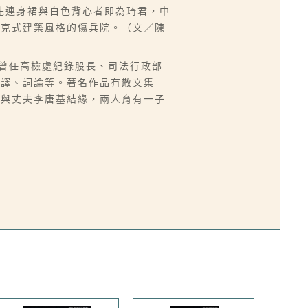
花連身裙與白色背心者即為琦君，中
洛克式建築風格的傷兵院。（文／陳
來台，曾任高檢處紀錄股長、司法行政部
翻譯、詞論等。著名作品有散文集
而與丈夫李唐基結緣，兩人育有一子