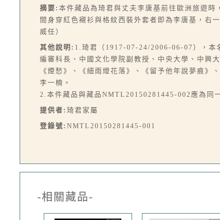
摘要:
本件藏品為琦君與丈夫李唐基前往歐洲旅遊時
間身穿紅色襯衫與格紋西裝外套者即為李唐基，右
威任）
其他說明:
1.琦君（1917-07-24/2006-0
編審科長、中國文化學院副教授、中央大學、中興
《煙愁》、《細雨燈花落》、《留予他年說夢痕》
李一楠。
2.本件藏品與藏品NMTL20150281445-002應為
提供者:
琦君家屬
登錄號:
NMTL20150281445-001
-相關藏品-