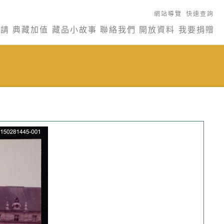
網站導覽
快速查詢
申請
典藏加值
藏品小故事
聯絡我們
開放資料
我要捐贈