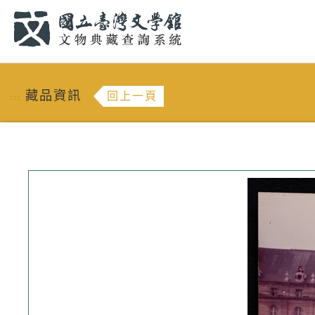
跳到主要內容
:::
藏品資訊
回上一頁
:::