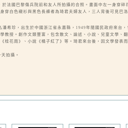
，於法國巴黎傷兵院前和友人所拍攝的合照。畫面中左一身穿碎
一身穿白色襯衫與黑色長褲者為琦君夫婦友人，三人背後可見巴
6-07），本名潘希珍，出生於中國浙江省永嘉縣，1949年隨國民政府
大學教授。創作文類豐富，包含散文、論述、小說、兒童文學、
、《桂花雨》、小說《橘子紅了》等。琦君來台後，因文學發表
同一天拍攝。