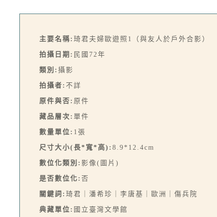
主要名稱:
琦君夫婦歐遊照1（與友人於戶外合影）
拍攝日期:
民國72年
類別:
攝影
拍攝者:
不詳
原件與否:
原件
藏品層次:
單件
數量單位:
1張
尺寸大小(長*寬*高):
8.9*12.4cm
數位化類別:
影像(圖片)
是否數位化:
否
關鍵詞:
琦君｜潘希珍｜李唐基｜歐洲｜傷兵院
典藏單位:
國立臺灣文學館