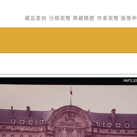
藏品查詢
分類瀏覽
典藏精選
作者瀏覽
圖像