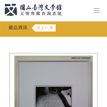
跳到主要內容
:::
藏品資訊
回上一頁
:::