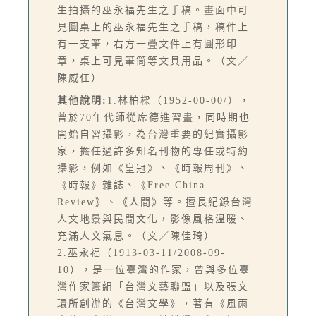
生拍攝的巫永福先生之手稿。畫面中可
見圓桌上的巫永福先生之手稿，稿件上
有一支筆，右方一疊文件上有圓形印
章，桌上可見筆筒等文具用品。（文／
陳威任）
其他說明:
1.林柏樑（1952-00-00/），
曾於70年代師從席德進習畫，同時期也
開始自習攝影，為台灣重要的紀實攝影
家，擔任過許多知名刊物的專任或特約
攝影，例如《皇冠》、《時報周刊》、
《時報》雜誌、《Free China
Review》、《人間》等。擅長紀錄台灣
人文地景與民間文化，影像風格溫暖、
充滿人文氣息。（文／陳佳琦）
2.巫永福（1913-03-11/2008-09-
10），是一位臺灣的作家，曾與多位臺
灣作家籌組「台灣文藝聯盟」以及張文
環所創辦的《台灣文學》，著有《風雨