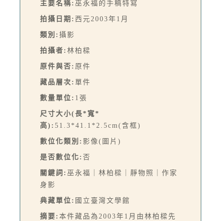
主要名稱:
巫永福的手稿特寫
拍攝日期:
西元2003年1月
類別:
攝影
拍攝者:
林柏樑
原件與否:
原件
藏品層次:
單件
數量單位:
1張
尺寸大小(長*寬*
高):
51.3*41.1*2.5cm(含框)
數位化類別:
影像(圖片)
是否數位化:
否
關鍵詞:
巫永福｜林柏樑｜靜物照｜作家
身影
典藏單位:
國立臺灣文學館
摘要:
本件藏品為2003年1月由林柏樑先