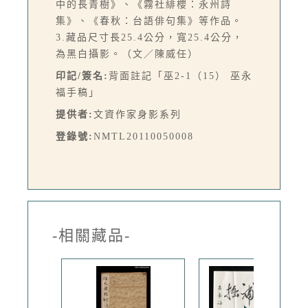
中的長青樹》、《霧社緋櫻：永州詩
集》、《春秋：台語俳句集》等作品。
3.藏品尺寸長25.4公分，寬25.4公分，
為黑白攝影。（文／陳威任）
印記/簽名:
背面註記「巫2-1（15） 巫永
福手稿」
提供者:
文資作家身影系列
登錄號:
NMTL20110050008
-相關藏品-