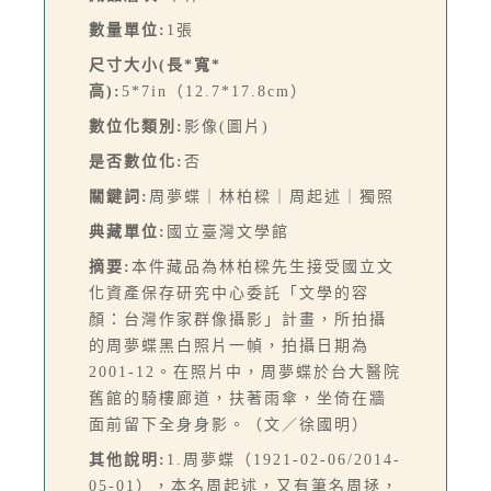
數量單位:
1張
尺寸大小(長*寬*
高):
5*7in（12.7*17.8cm）
數位化類別:
影像(圖片)
是否數位化:
否
關鍵詞:
周夢蝶｜林柏樑｜周起述｜獨照
典藏單位:
國立臺灣文學館
摘要:
本件藏品為林柏樑先生接受國立文
化資產保存研究中心委託「文學的容
顏：台灣作家群像攝影」計畫，所拍攝
的周夢蝶黑白照片一幀，拍攝日期為
2001-12。在照片中，周夢蝶於台大醫院
舊館的騎樓廊道，扶著雨傘，坐倚在牆
面前留下全身身影。（文／徐國明）
其他說明:
1.周夢蝶（1921-02-06/2014-
05-01），本名周起述，又有筆名周拯，