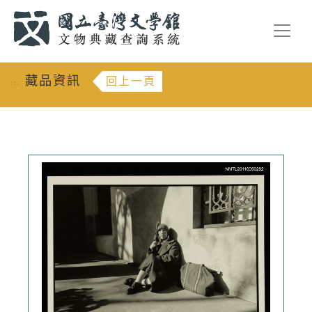
跳到主要內容
:::
藏品資訊
回上一頁
:::