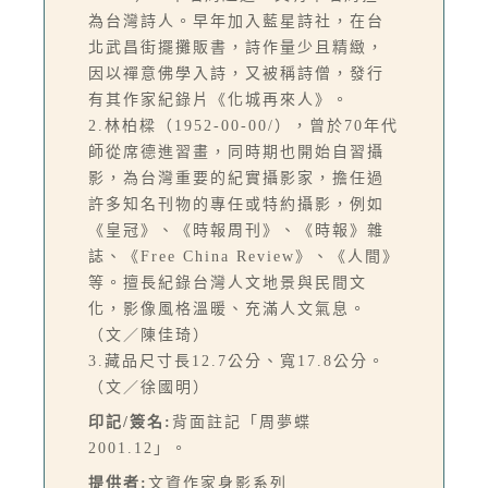
為台灣詩人。早年加入藍星詩社，在台
北武昌街擺攤販書，詩作量少且精緻，
因以禪意佛學入詩，又被稱詩僧，發行
有其作家紀錄片《化城再來人》。
2.林柏樑（1952-00-00/），曾於70年代
師從席德進習畫，同時期也開始自習攝
影，為台灣重要的紀實攝影家，擔任過
許多知名刊物的專任或特約攝影，例如
《皇冠》、《時報周刊》、《時報》雜
誌、《Free China Review》、《人間》
等。擅長紀錄台灣人文地景與民間文
化，影像風格溫暖、充滿人文氣息。
（文／陳佳琦）
3.藏品尺寸長12.7公分、寬17.8公分。
（文／徐國明）
印記/簽名:
背面註記「周夢蝶
2001.12」。
提供者:
文資作家身影系列