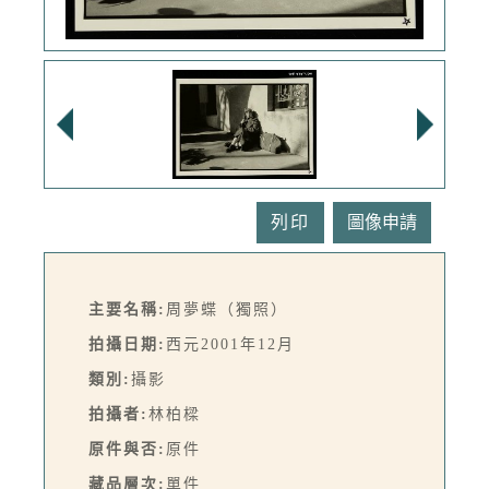
列印
主要名稱:
周夢蝶（獨照）
拍攝日期:
西元2001年12月
類別:
攝影
拍攝者:
林柏樑
原件與否:
原件
藏品層次:
單件