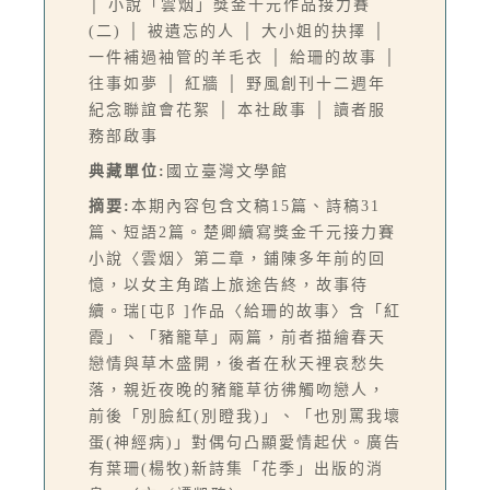
│ 小說「雲烟」獎金千元作品接力賽
(二) │ 被遺忘的人 │ 大小姐的抉擇 │
一件補過袖管的羊毛衣 │ 給珊的故事 │
往事如夢 │ 紅牆 │ 野風創刊十二週年
紀念聯誼會花絮 │ 本社啟事 │ 讀者服
務部啟事
典藏單位:
國立臺灣文學館
摘要:
本期內容包含文稿15篇、詩稿31
篇、短語2篇。楚卿續寫獎金千元接力賽
小說〈雲烟〉第二章，鋪陳多年前的回
憶，以女主角踏上旅途告終，故事待
續。瑞[屯阝]作品〈給珊的故事〉含「紅
霞」、「豬籠草」兩篇，前者描繪春天
戀情與草木盛開，後者在秋天裡哀愁失
落，親近夜晚的豬籠草彷彿觸吻戀人，
前後「別臉紅(別瞪我)」、「也別罵我壞
蛋(神經病)」對偶句凸顯愛情起伏。廣告
有葉珊(楊牧)新詩集「花季」出版的消