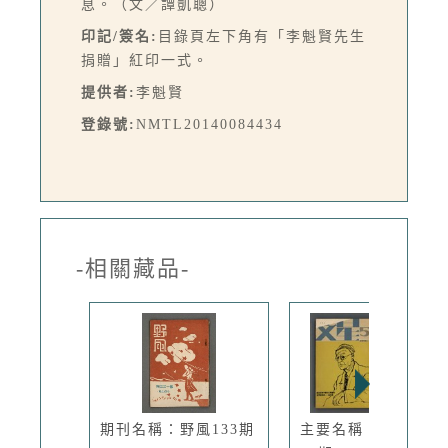
息。（文／譚凱聰）
印記/簽名:
目錄頁左下角有「李魁賢先生
捐贈」紅印一式。
提供者:
李魁賢
登錄號:
NMTL20140084434
-相關藏品-
期刊名稱：野風133期
主要名稱：文星 55-