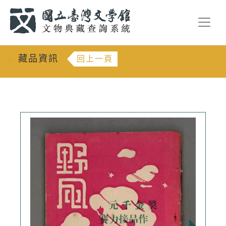
跳到主要內容
:::
藏品資訊
回上一頁
:::