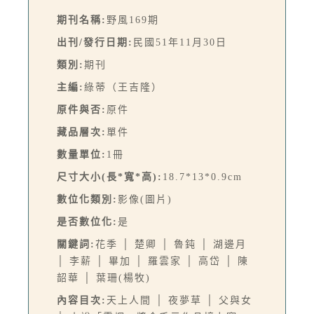
期刊名稱:
野風169期
出刊/發行日期:
民國51年11月30日
類別:
期刊
主編:
綠蒂（王吉隆）
原件與否:
原件
藏品層次:
單件
數量單位:
1冊
尺寸大小(長*寬*高):
18.7*13*0.9cm
數位化類別:
影像(圖片)
是否數位化:
是
關鍵詞:
花季 │ 楚卿 │ 魯鈍 │ 湖邊月
│ 李薪 │ 畢加 │ 羅雲家 │ 高岱 │ 陳
韶華 │ 葉珊(楊牧)
內容目次:
天上人間 │ 夜夢草 │ 父與女