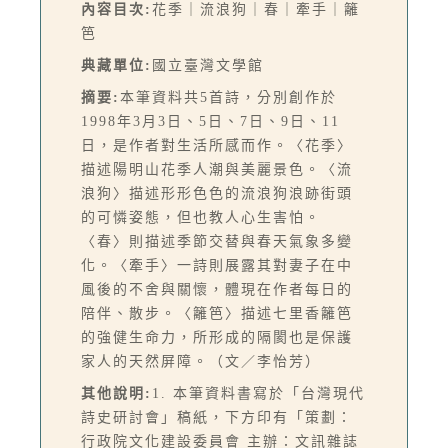
內容目次:
花季｜流浪狗｜春｜牽手｜籬
笆
典藏單位:
國立臺灣文學館
摘要:
本筆資料共5首詩，分別創作於
1998年3月3日、5日、7日、9日、11
日，是作者對生活所感而作。〈花季〉
描述陽明山花季人潮與美麗景色。〈流
浪狗〉描述形形色色的流浪狗浪跡街頭
的可憐姿態，但也教人心生害怕。
〈春〉則描述季節交替與春天氣象多變
化。〈牽手〉一詩則展露其對妻子在中
風後的不舍與關懷，體現在作者每日的
陪伴、散步。〈籬笆〉描述七里香籬笆
的強健生命力，所形成的隔閡也是保護
家人的天然屏障。（文／李怡芳）
其他說明:
1. 本筆資料書寫於「台灣現代
詩史研討會」稿紙，下方印有「策劃：
行政院文化建設委員會 主辦：文訊雜誌