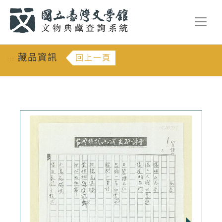
跳到主要內容
:::
藏品資訊
回上一頁
:::