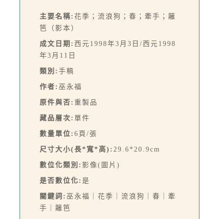
主要名稱:
花季；流浪狗；春；牽手；籬
笆（影本）
成文日期:
西元1998年3月3日/西元1998
年3月11日
類別:
手稿
作者:
巫永福
原件與否:
重製品
藏品層次:
單件
數量單位:
6頁/張
尺寸大小(長*寬*高):
29.6*20.9cm
數位化類別:
影像(圖片)
是否數位化:
是
關鍵詞:
巫永福｜花季｜流浪狗｜春｜牽
手｜籬笆