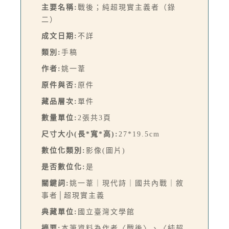
主要名稱:
戰後；純超現實主義者（錄
二）
成文日期:
不詳
類別:
手稿
作者:
姚一葦
原件與否:
原件
藏品層次:
單件
數量單位:
2張共3頁
尺寸大小(長*寬*高):
27*19.5cm
數位化類別:
影像(圖片)
是否數位化:
是
關鍵詞:
姚一葦｜現代詩｜國共內戰｜敘
事者│超現實主義
典藏單位:
國立臺灣文學館
摘要:
本筆資料為作者〈戰後〉、〈純超