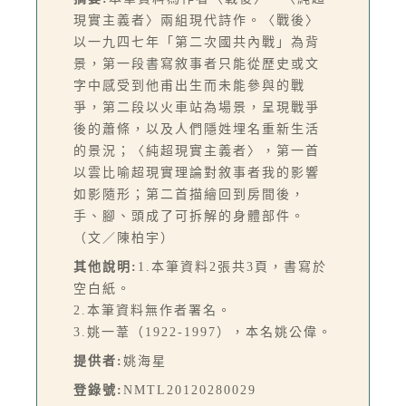
現實主義者〉兩組現代詩作。〈戰後〉
以一九四七年「第二次國共內戰」為背
景，第一段書寫敘事者只能從歷史或文
字中感受到他甫出生而未能參與的戰
爭，第二段以火車站為場景，呈現戰爭
後的蕭條，以及人們隱姓埋名重新生活
的景況；〈純超現實主義者〉，第一首
以雲比喻超現實理論對敘事者我的影響
如影隨形；第二首描繪回到房間後，
手、腳、頭成了可拆解的身體部件。
（文／陳柏宇）
其他說明:
1.本筆資料2張共3頁，書寫於
空白紙。
2.本筆資料無作者署名。
3.姚一葦（1922-1997），本名姚公偉。
提供者:
姚海星
登錄號:
NMTL20120280029