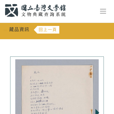
跳到主要內容
:::
藏品資訊
回上一頁
:::