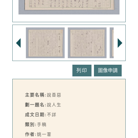
列印
主要名稱:
說善惡
劃一題名:
說人生
成文日期:
不詳
類別:
手稿
作者:
姚一葦