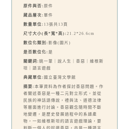
原件與否:
原件
藏品層次:
單件
數量單位:
13張共13頁
尺寸大小(長*寬*高):
21.2*26.6cm
數位化類別:
影像(圖片)
是否數位化:
是
關鍵詞:
姚一葦｜說人生｜善惡｜維根斯
坦｜語言遊戲
典藏單位:
國立臺灣文學館
摘要:
本筆資料為作者探討善惡問題。作
者闡述善惡是一種二元對立形式，並從
民族的神話語傳說，禮與法、道德法律
等層面進行討論。善惡觀念隨時間不斷
地變遷，是歷史發展過程中的系譜產
物，一如維根斯坦的語言遊戲理論，要
判斷一個人的好壞善惡，亦是一種語言