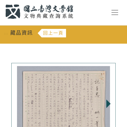
跳到主要內容
:::
藏品資訊
回上一頁
:::