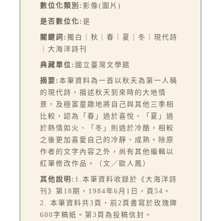
數位化類別:
影像(圖片)
是否數位化:
是
關鍵詞:
獨白｜秋｜春｜夏｜冬｜現代詩
｜大海洋詩刊
典藏單位:
國立臺灣文學館
摘要:
本筆資料為一首以秋天為第一人稱
的現代詩，描述秋天到來時的大地情
景，及極富童趣地將自己與其他三季相
比較，認為「春」過於喜悅、「夏」過
於熱情如火、「冬」則過於冷酷，相較
之後更加喜愛自己的冷靜、成熟。除原
作者的文字內容之外，尚有其他編輯以
紅筆修改作品。（文／歐人鳳）
其他說明:
1.本筆資料收錄於《大海洋詩
刊》第18期，1984年6月1日，頁54。
2. 本筆資料共3頁，前2頁書寫於玫瑰牌
600字稿紙。第3頁為投稿信封。