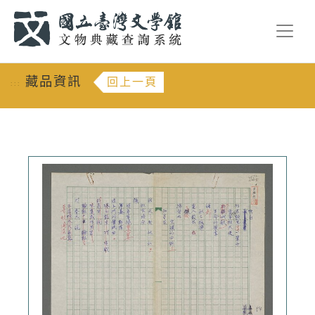
跳到主要內容
:::
藏品資訊
回上一頁
:::