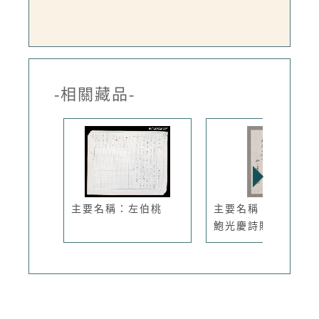
-相關藏品-
主要名稱：左伯桃
主要名稱：姚一葦致
鮑光慶詩賦