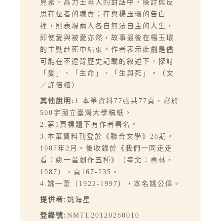
見素、高力士等人的對話中，探討與反
思在位者的職責；在與楊玉環的告白
裡，則表現兩人各自無法自主的人生，
即使愛與被愛亦然，故事最後在楊玉環
的主動赴死中結束。作者表示此劇是儘
可能在不違背歷史記載的敘述下，探討
「愛」、「生命」、「生與死」。（文
／許倍榕）
其他說明:
1.本筆資料77張共77頁，寫於
500字國立臺灣大學稿紙。
2.第1頁標題下有作者署名。
3.本筆資料刊登於《聯合文學》28期，
1987年2月。後收錄於《我們一同走走
看：姚一葦劇作五種》（臺北：書林，
1987），頁167-235。
4.姚一葦（1922-1997），本名姚公偉。
提供者:
姚海星
登錄號:
NMTL20120280010