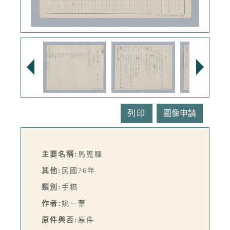
列印
主要名稱:
馬嵬驛
其他:
民國76年
類別:
手稿
作者:
姚一葦
原件與否:
原件