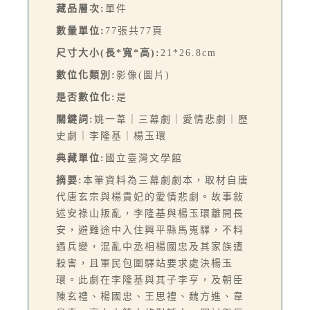
藏品層次:
單件
數量單位:
77張共77頁
尺寸大小(長*寬*高):
21*26.8cm
數位化類別:
影像(圖片)
是否數位化:
是
關鍵詞:
姚一葦｜三幕劇｜愛情悲劇｜歷
史劇｜李隆基｜楊玉環
典藏單位:
國立臺灣文學館
摘要:
本筆資料為三幕劇劇本，取材自唐
代唐玄宗與楊貴妃的愛情悲劇。故事敍
述安祿山叛亂，李隆基與楊玉環離開長
安，避難途中入住興平縣馬嵬驛，不料
遇兵變，混亂中丞相楊國忠及其家族遭
殺害，且軍民包圍驛站要求處決楊玉
環。此劇在李隆基與其子李亨，及朝臣
陳玄禮、楊國忠、王思禮、魏方進、韋