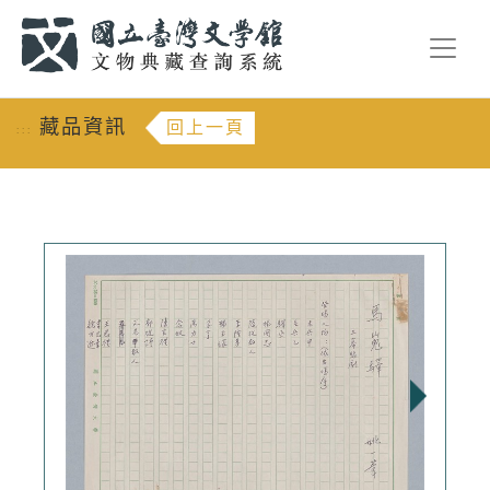
跳到主要內容
:::
藏品資訊
回上一頁
:::