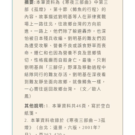
摘要:
本筆資料為《寒夜三部曲》中第三
部《孤燈》，第十節〈鱒魚的行程〉的
內容。故事描述劉明基等人在菲律賓戰
場上一路往北，往故鄉台灣的方向前
進。一路上，他們除了躲避轟炸，也深
怕被日本殘兵收編。劉明基的難友們因
為遭受攻擊、營養不良或誤食野草而喪
命。鍾仁和也因為營養不良及思鄉情
切，性格瘋癲而自殺身亡。最後，只剩
劉明基與「三腳仔」野澤及移動過程中
結隊同行的難友存活。劉明基在深夜看
到難友靜坐面向故鄉，就像鱒魚一樣，
一心嚮往返回故鄉台灣。（文／歐人
鳳）
其他說明:
1. 本筆資料共46頁，寫於空白
紙箋。
2. 本筆資料收錄於《寒夜三部曲－3孤
燈》（台北：遠景，六版，2001年7
月），頁362-420。