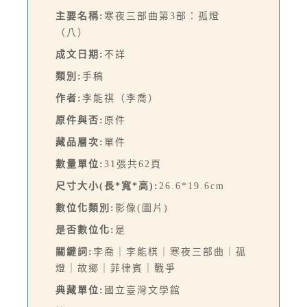
主要名稱:
寒夜三部曲第3部：孤燈
（八）
成文日期:
不詳
類別:
手稿
作者:
李能祺（李喬）
原件與否:
原件
藏品層次:
單件
數量單位:
31張共62頁
尺寸大小(長*寬*高):
26.6*19.6cm
數位化類別:
影像(圖片)
是否數位化:
是
關鍵詞:
李喬｜李能棋｜寒夜三部曲｜孤
燈｜故鄉｜菲律賓｜戰爭
典藏單位:
國立臺灣文學館