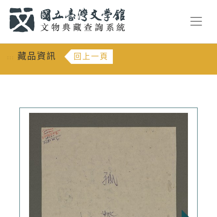
跳到主要內容
:::
藏品資訊
回上一頁
:::