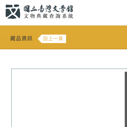
跳到主要內容
:::
藏品資訊
回上一頁
:::