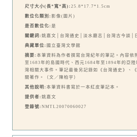
尺寸大小(長*寬*高):
25.8*17.7*1.5cm
數位化類別:
影像(圖片)
是否數位化:
是
關鍵詞:
姚嘉文│台灣通史│淡水廳志│台灣古今談│
典藏單位:
國立臺灣文學館
摘要:
本筆資料為作者撰寫台灣紀年的筆記。內容依照作
至1683年的島國時代、西元1684年至1894年的
灣相關大事件。筆記最後另記錄如《台灣通史》、
關著作。（文／陳柏宇）
其他說明:
本筆資料書寫於一本紅皮筆記本。
提供者:
姚嘉文
登錄號:
NMTL20070060027