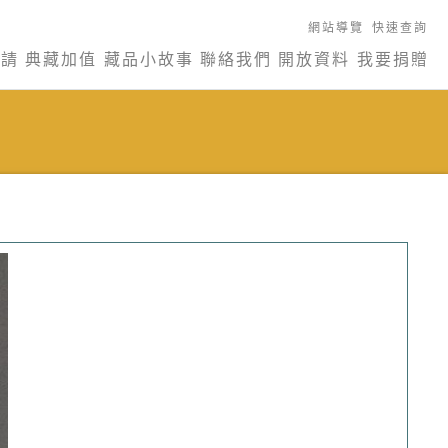
網站導覽
快速查詢
申請
典藏加值
藏品小故事
聯絡我們
開放資料
我要捐贈