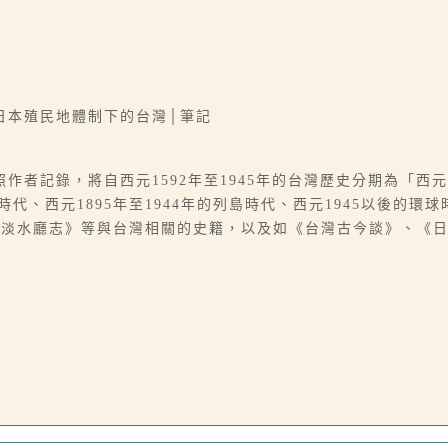
日本殖民地體制下的台灣│筆記
者記錄，將自西元1592年至1945年的台灣歷史分期為「西元1
亞陸時代、西元1895年至1944年的列島時代、西元1945以後的
《淡水廳志》等與台灣相關的史籍，以及如《台灣古今談》、《