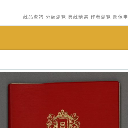
藏品查詢
分類瀏覽
典藏精選
作者瀏覽
圖像