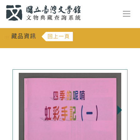
跳到主要內容
:::
藏品資訊
回上一頁
:::