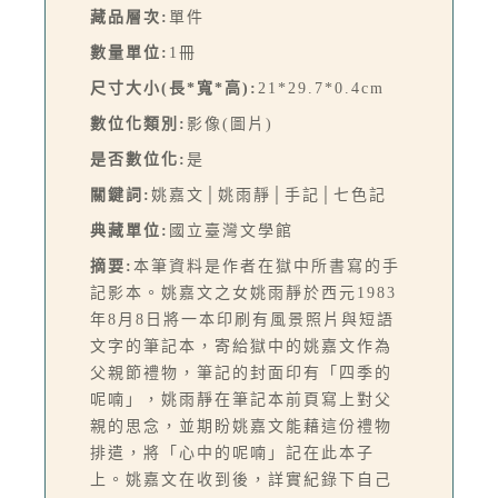
藏品層次:
單件
數量單位:
1冊
尺寸大小(長*寬*高):
21*29.7*0.4cm
數位化類別:
影像(圖片)
是否數位化:
是
關鍵詞:
姚嘉文│姚雨靜│手記│七色記
典藏單位:
國立臺灣文學館
摘要:
本筆資料是作者在獄中所書寫的手
記影本。姚嘉文之女姚雨靜於西元1983
年8月8日將一本印刷有風景照片與短語
文字的筆記本，寄給獄中的姚嘉文作為
父親節禮物，筆記的封面印有「四季的
呢喃」，姚雨靜在筆記本前頁寫上對父
親的思念，並期盼姚嘉文能藉這份禮物
排遣，將「心中的呢喃」記在此本子
上。姚嘉文在收到後，詳實紀錄下自己