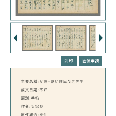
列印
主要名稱:
父親─獻給陳庭茂老先生
成文日期:
不詳
類別:
手稿
作者:
吳錦發
原件與否:
原件