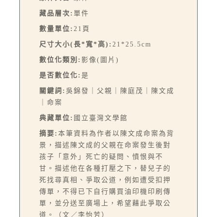
藏品層次:
單件
數量單位:
21頁
尺寸大小(長*寬*高):
21*25.5cm
數位化類別:
影像(圖片)
是否數位化:
是
關鍵詞:
吳錦發｜父親｜陳庭茂｜陳文成
｜命案
典藏單位:
國立臺灣文學館
摘要:
本筆資料為作者以陳文成命案為背
景，描述陳文成的父親在命案發生後對
孩子「意外」死亡的疑問、憤恨與不
甘。描述他在各種打壓之下，替兒子的
死找尋真相、爭取公道，例如遭受扣押
傳單，不得已下自行購買油印機印刷傳
單，並分送至廣場上，希望藉此爭取公
道。（文／李怡芳）