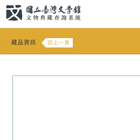
跳到主要內容
:::
藏品資訊
回上一頁
:::