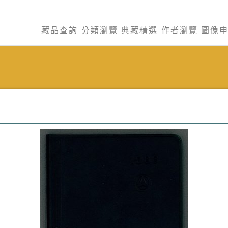
藏品查詢
分類瀏覽
典藏精選
作者瀏覽
圖像