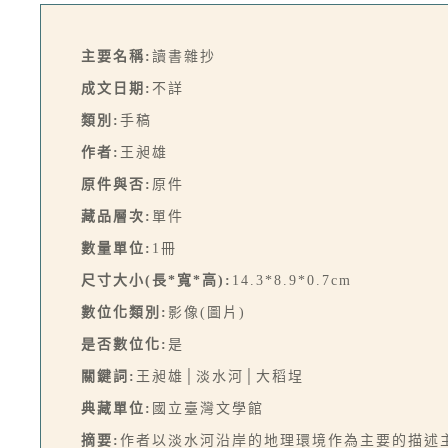
主要名稱:
讀書雜抄
成文日期:
不詳
類別:
手稿
作者:
王昶雄
原件與否:
原件
藏品層次:
單件
數量單位:
1冊
尺寸大小(長*寬*高):
14.3*8.9*0.7cm
數位化類別:
影像(圖片)
是否數位化:
是
關鍵詞:
王昶雄│淡水河│大稻埕
典藏單位:
國立臺灣文學館
摘要:
作者以淡水河沿岸的地理環境作為主要的描述