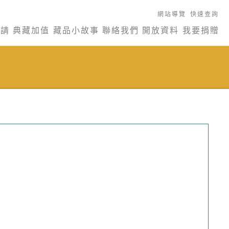
網站導覽
快速查詢
申請
典藏加值
藏品小故事
聯絡我們
開放資料
我要捐贈