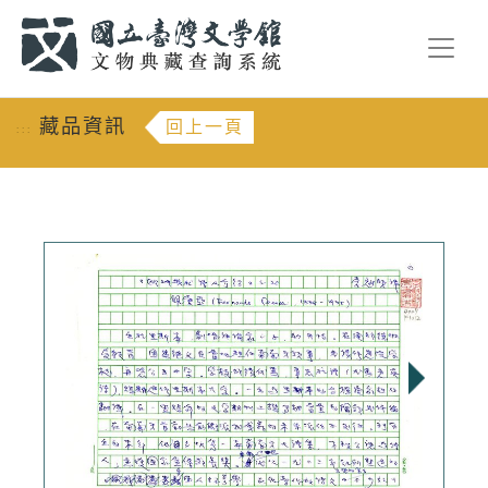
跳到主要內容
:::
藏品資訊
回上一頁
:::