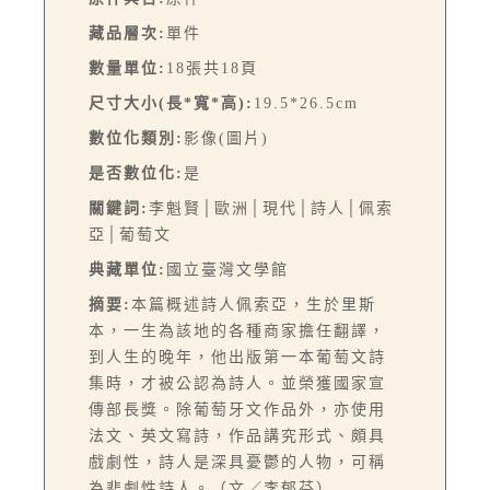
藏品層次:
單件
數量單位:
18張共18頁
尺寸大小(長*寬*高):
19.5*26.5cm
數位化類別:
影像(圖片)
是否數位化:
是
關鍵詞:
李魁賢│歐洲│現代│詩人│佩索
亞│葡萄文
典藏單位:
國立臺灣文學館
摘要:
本篇概述詩人佩索亞，生於里斯
本，一生為該地的各種商家擔任翻譯，
到人生的晚年，他出版第一本葡萄文詩
集時，才被公認為詩人。並榮獲國家宣
傳部長獎。除葡萄牙文作品外，亦使用
法文、英文寫詩，作品講究形式、頗具
戲劇性，詩人是深具憂鬱的人物，可稱
為悲劇性詩人。（文／李郁芬）