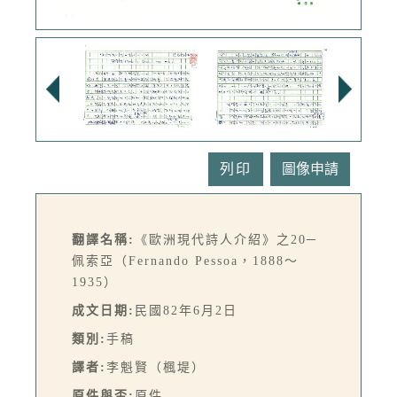
列印
翻譯名稱:
《歐洲現代詩人介紹》之20─
佩索亞（Fernando Pessoa，1888～
1935）
成文日期:
民國82年6月2日
類別:
手稿
譯者:
李魁賢（楓堤）
原件與否:
原件