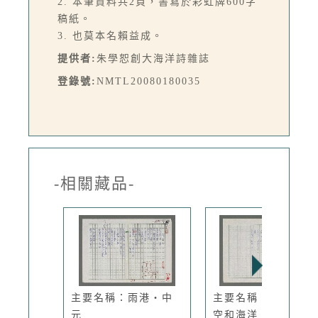
2. 本筆資料共2頁，書寫於彩虹牌600字
稿紙。
3. 也莫本名賴益成。
提供者:
朱學恕創大海洋詩雜誌
登錄號:
NMTL20080180035
-相關藏品-
主要名稱：雨港・中
主要名稱：不變的天
元
空和海洋