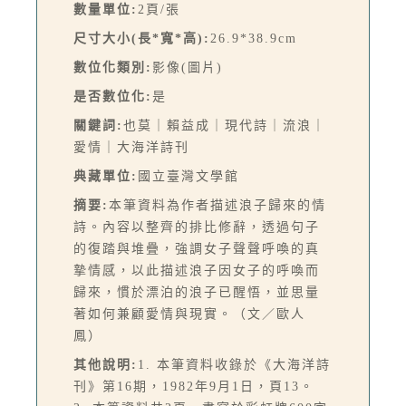
數量單位:
2頁/張
尺寸大小(長*寬*高):
26.9*38.9cm
數位化類別:
影像(圖片)
是否數位化:
是
關鍵詞:
也莫｜賴益成｜現代詩｜流浪｜
愛情｜大海洋詩刊
典藏單位:
國立臺灣文學館
摘要:
本筆資料為作者描述浪子歸來的情
詩。內容以整齊的排比修辭，透過句子
的復踏與堆疊，強調女子聲聲呼喚的真
摯情感，以此描述浪子因女子的呼喚而
歸來，慣於漂泊的浪子已醒悟，並思量
著如何兼顧愛情與現實。（文／歐人
鳳）
其他說明:
1. 本筆資料收錄於《大海洋詩
刊》第16期，1982年9月1日，頁13。