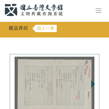
跳到主要內容
:::
藏品資訊
回上一頁
:::