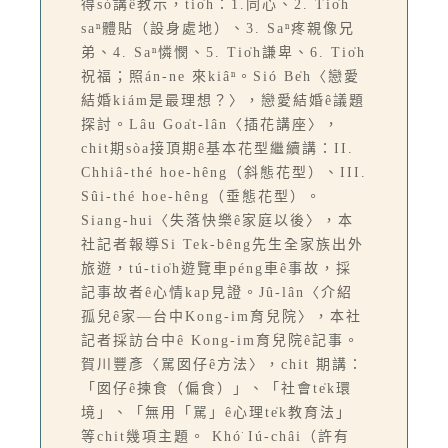
得só͘講ê教示，tio̍h：1.同心、2. Tio̍h
saⁿ體貼（設身處地）、3. Saⁿ疼親像兄
弟、4. Saⁿ憐憫、5. Tio̍h謙卑、6. Tio̍h
祝福；照án-ne 來kiâⁿ。Sió Be̍h〈戀愛
結婚kiám是最理想？〉，戀愛結婚ê議題
探討。Lâu Goa̍t-lân〈插花講座〉，
chit期sòa接頂期ê基本花型繼續講：II.
Chhiâ-thé hoe-hêng（斜態花型）、III.
Sûi-thé hoe-hêng（垂態花型）。
Siang-hui〈失落快樂ê家庭以後〉，本
社記者報導Si Tek-bêng先生全家族出外
旅遊，tú-tio̍h遊覽車péng車ê事故，採
記事故者ê心情kap見證。Jû-lân〈介紹
孤兒ê家—台中Kong-im育兒院〉，本社
記者採訪台中ê Kong-im育兒院ê記事。
賀川豐彥〈駡囡仔ê方法〉，chit 期講：
「囡仔ê揀食（偏食）」、「社會te̍k環
境」、「無用「駡」ê心理te̍k教育法」
等chit幾項主題。 Khó͘ Iú-châi（許有