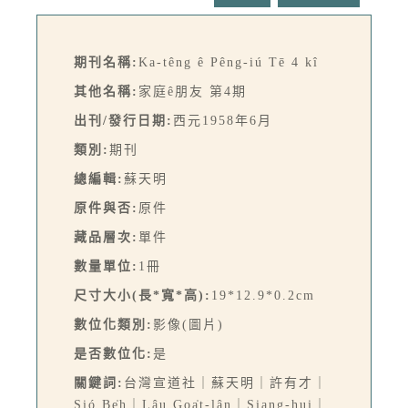
期刊名稱:
Ka-têng ê Pêng-iú Tē 4 kî
其他名稱:
家庭ê朋友 第4期
出刊/發行日期:
西元1958年6月
類別:
期刊
總編輯:
蘇天明
原件與否:
原件
藏品層次:
單件
數量單位:
1冊
尺寸大小(長*寬*高):
19*12.9*0.2cm
數位化類別:
影像(圖片)
是否數位化:
是
關鍵詞:
台灣宣道社｜蘇天明｜許有才｜
Sió Be̍h｜Lâu Goa̍t-lân｜Siang-hui｜