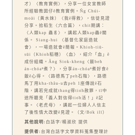
才）〈教育實例〉，分享一位女宣教師
所經驗教囡仔ê教育實例。N̂g Chúi-
moāi（黃水妹）〈我ê得救〉，信徒見證
分享。拾稻生〈六合篇〉，chit期講：
〈人類kap 蟲豸〉，講起人類kap蟲ê關
係。 Siang-hui 〈基督化家庭造就
會〉，一場造就會ê簡報。Khioh-tiū-
sūi（Khioh稻穗）〈血〉，紹介「血」ê
成份組織。Âng Siok-kheng〈飯beh
án-chóaⁿ煮？〉，分享án-chóaⁿ煮好食ê
飯ê心得。〈路德馬丁peh石階〉，路德
馬丁用kha-thâu-u去peh 1座傳說ê石
階，講若完成就thang得tio̍h赦罪，tī中
途所聽見「義人對信得tio̍h活！」ê記
事。〈老虎母〉，講起一位婦人人信主
了後性情大改變ê見證。（文/Bo̍k ilī）
其他說明:
白話字/楊淑欣 提供
提供者:
台灣白話字文學資料蒐集整理計