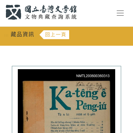
跳到主要內容
:::
藏品資訊
回上一頁
:::