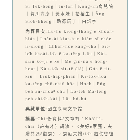
Si Tek-bêng｜Jû-lân｜Kong-im育兒院
｜賀川豐彥｜黃水妹｜拾稻生｜Âng
Siok-kheng｜路德馬丁｜白話字
內容目次:
Hu-hū kiōng-thong ê khoàn-
bián｜Loân-ài kiat-hun kiám sī chòe
lí-sióng｜Chhah-hoe káng-chō｜Sit-
lo̍h khoài-lo̍k ê ka-têng í-āu｜Kài-
siāu ko͘-jî ê ke｜Mē gín-ná ê hong-
hoat｜Kàu-io̍k sit-tē (lē)｜Góa ê tit-
kiù｜ Lio̍k-ha̍p-phian｜Ki-tok-hòa
ka-têng chō-chiū hōe｜Hoeh｜Pn̄g
beh án-chóaⁿ chú｜Lō͘-tek Má-teng
peh chio̍h-kài｜Lāu hó͘-bú
典藏單位:
國立臺灣文學館
摘要:
Chit份資料ê文章有：Khó͘ Iú-
châi（許有才）講演，〈美好ê家庭：夫
婦共通ê勸勉〉，勉勵夫婦tio̍h 趁使徒彼