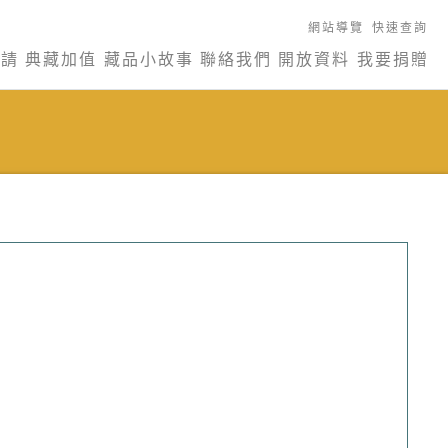
網站導覽
快速查詢
申請
典藏加值
藏品小故事
聯絡我們
開放資料
我要捐贈