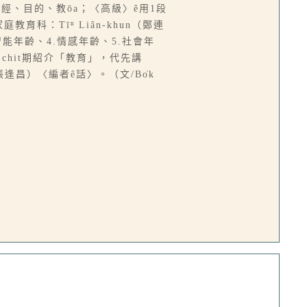
、聖經、目的、教ōa；〈高級〉ê用1段
科：Tīⁿ Liân-khun（鄭連
智能年齡、4.情感年齡、5.社會年
〉，chit期紹介「教育」，代先講
g（張逢昌）〈編者ê話〉。（文/Bo̍k