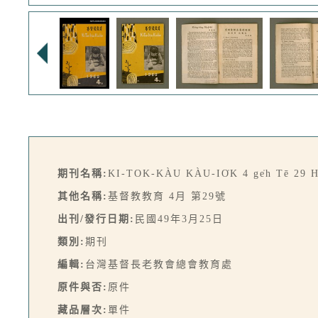
期刊名稱:
KI-TOK-KÀU KÀU-IO̍K 4 ge̍h Tē 29 
其他名稱:
基督教教育 4月 第29號
出刊/發行日期:
民國49年3月25日
類別:
期刊
編輯:
台灣基督長老教會總會教育處
原件與否:
原件
藏品層次:
單件