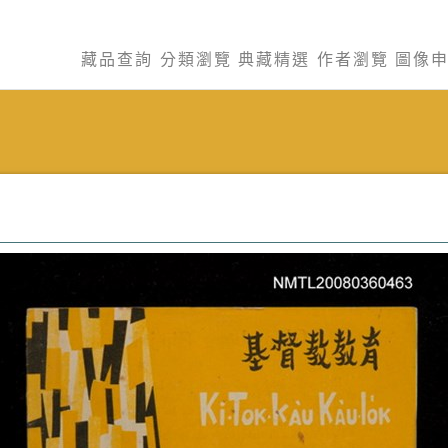
藏品查詢
分類瀏覽
典藏精選
作者瀏覽
圖像