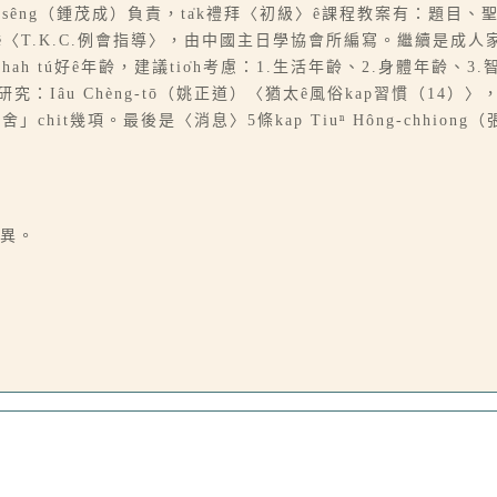
ō͘-sêng（鍾茂成）負責，ta̍k禮拜〈初級〉ê課程教案有：題目
T.K.C.例會指導〉，由中國主日學協會所編寫。繼續是成人家庭教育
 tú好ê年齡，建議tio̍h考慮：1.生活年齡、2.身體年齡、3.
研究：Iâu Chèng-tō（姚正道）〈猶太ê風俗kap習慣（14）
客舍」chit幾項。最後是〈消息〉5條kap Tiuⁿ Hông-chhion
略異。