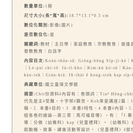
數量單位:
1冊
尺寸大小(長*寬*高):
18.7*13.1*0.3 cm
數位化類別:
影像(圖片)
是否數位化:
是
關鍵詞:
教材｜主日學｜家庭教育｜宗教教育｜張逢昌｜
督教教育｜白話字
內容目次:
Koàn-thâu-sû: Gióng-bōng Si̍p-jī-kè
｜Lé-pài chí-tō: Iù-tī-kho｜Kim-kù kò͘-sū｜Kàu
kàu-io̍k｜Gián-kiù: Iû-thài ê hong-sio̍k kap si̍p-
典藏單位:
國立臺灣文學館
摘要:
Chit份資料ê內容有：卷頭詞：Tiuⁿ Hông-c
代先是主ê受難，十字架ê艱苦。Koh來是講座2篇：1
稱、2. 本書ê目的、3. 本書ê特性、4.本書ê內容、
經各卷的總論—第三章：馬可福音傳〉，有：「I.著者、I
導：分做〈幼稚科〉kap〈兒童禮拜〉。〈幼稚科〉
起動機、故事、課後活動等設計。〈兒童禮拜〉ê部份是：「