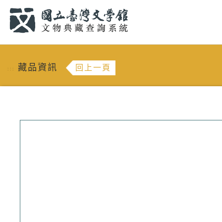
跳到主要內容
:::
藏品資訊
回上一頁
:::