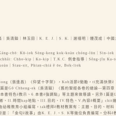
吳清鎰｜林玉田｜K. E. J.｜S. K.｜謝禧明｜鍾茂成｜
｜Káng-chō: Kū-iok Sèng-keng kok-koàn chóng-lūn｜Sin-iok
-chhâi: Chho͘-kip｜Ko-kip｜T.K.C. 例會指導｜Sêng-jîn Ka-têng
koàn｜Siau-sit, Phian-chiá ê ōe, Bo̍k-lio̍k
hhiong（張逢昌）〈仰望十字架〉，Koh活節ê勉勵，tī充滿快樂ê Ko
篇是Gô͘ Chheng-ek（吳清鎰）〈舊約聖經各卷的總論—第四
5.本書特色ê教示、6.本書ê強調點」等主題來做導讀。另外1篇是Lîm
I.時間kap地點、III.目的、IV.特色、V.內容ê概要」ch
由幼稚教育小組編寫，ta̍k禮拜ê教材教案有：主題、目的、材
金句ê故事」由K. E. J.、S. K等幾位負責編寫。分科ê教材