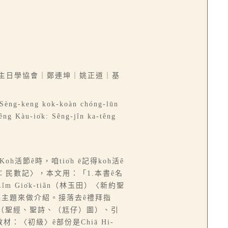
中國主日學協會｜鄭連坤｜姚正道｜基
 Sèng-keng kok-koàn chóng-lūn
 Kàu-io̍k: Sêng-jîn ka-têng
h活節ê時，咱tio̍h ē記得koh活ê
章：民數記〉，本文用：「1.本書ê名
 Gio̍k-tiân（林玉田）〈新約聖
it幾主題來做介紹。接落去ê禮拜指
料（聖經、聖詩、（尪仔）圖）、引
：〈初級〉ê部份是Chiā Hi-