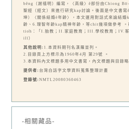
bêng（謝禧明）編寫，〈高級〉ê部份由Chiong B
聖經（經文）來進行研究kap討論。後面是中文書寫ê〈
坤）〈關係結婚ê年齡〉，本文運用對話式來論結婚khah
齡、6.理智年齡kap精神年齡，等chit幾項做參考 。
tio̍h：「I.胎教；II.家庭教育；III.學校教育；IV.
ilī）
其他說明:
1.本資料期刊名漢羅並列。
2.目錄頁上方標示為1960年4月 第29號 。
3.本資料內文標題多用中文書寫，內文標題與目錄
提供者:
台灣白話字文學資料蒐集整理計畫
登錄號:
NMTL20080360463
-相關藏品-