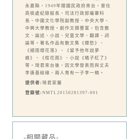
永嘉縣，1949年隨國民政府來台，曾任
高檢處紀錄股長、司法行政部編審科
長、中國文化學院副教授、中央大學、
中興大學教授。創作文類豐富，包含散
文、論述、小說、兒童文學、翻譯、詞
論等。著名作品有散文集《煙愁》、
《細雨燈花落》、《留予他年說夢
痕》、《桂花雨》、小說《橘子紅了》
等。琦君來台後，因文學發表而與丈夫
李唐基結緣，兩人育有一子李一楠。
提供者:
琦君家屬
登錄號:
NMTL20150281397-001
-相關藏品-