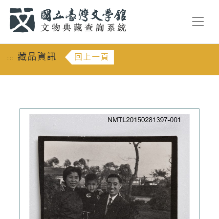
跳到主要內容
:::
藏品資訊
回上一頁
:::