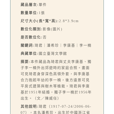
藏品層次:
單件
數量單位:
1張
尺寸大小(長*寬*高):
2.8*3.9cm
數位化類別:
影像(圖片)
是否數位化:
否
關鍵詞:
琦君｜潘希珍｜李唐基｜李一楠
典藏單位:
國立臺灣文學館
摘要:
本件藏品為琦君與丈夫李唐基、獨
子李一楠外出郊遊時的家庭合照。畫面
可見琦君身穿深色高領外套，與李唐基
合力抱起年幼的李一楠，後方遠景可見
平房式建築與樹木等植栽。琦君與李唐
基於1951年結婚，獨子李一楠於1956年
出生。（文／陳威任）
其他說明:
琦君（1917-07-24/2006-06-
07），本名潘希珍，出生於中國浙江省