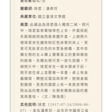
是否數位化:
否
關鍵詞:
琦君｜潘希珍
典藏單位:
國立臺灣文學館
摘要:
此藏品為琦君個人獨照二幀。照片
中，琦君皆穿著咖啡色上衣，外面搭配
灰藍棉麻短袖西裝束腰外套。上幀照片
裡琦君坐在舖有粉紅色床單的床上，背
景可見臥室白色的木質系統櫃，其中衣
櫃左側的五斗櫃上擺著直立的書與橫放
的紙堆，衣櫃右側可見一座化妝鏡。下
幀照片中，琦君坐在一張木頭桌子前，
她手放在桌上並壓著一本書，桌上有金
屬檯燈、轉圈式電話與茶杯，她側身面
對鏡頭。背景的牆壁上有一本故宮博物
院出品的雙月曆，左側有爾雅出版的書
堆與書信。（文／陳海茵）
其他說明:
琦君（1917-07-24/2006-06-
07），本名潘希珍，出生於中國浙江省