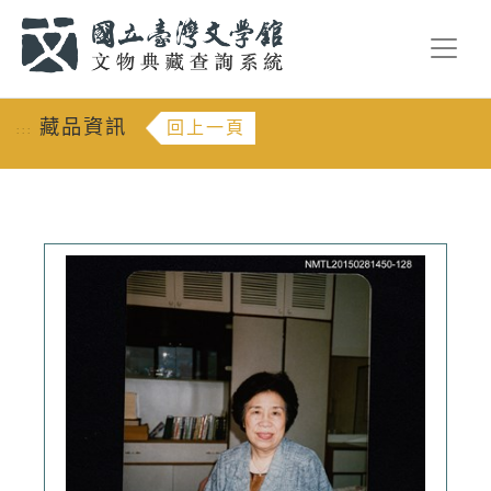
跳到主要內容
:::
藏品資訊
回上一頁
:::