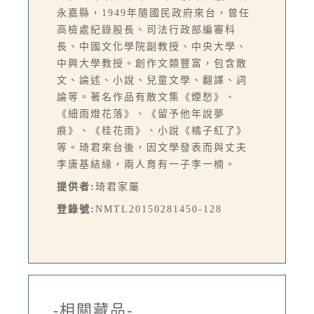
永嘉縣，1949年隨國民政府來台，曾任
高檢處紀錄股長、司法行政部編審科
長、中國文化學院副教授、中央大學、
中興大學教授。創作文類豐富，包含散
文、論述、小說、兒童文學、翻譯、詞
論等。著名作品有散文集《煙愁》、
《細雨燈花落》、《留予他年說夢
痕》、《桂花雨》、小說《橘子紅了》
等。琦君來台後，因文學發表而與丈夫
李唐基結緣，兩人育有一子李一楠。
提供者:
琦君家屬
登錄號:
NMTL20150281450-128
-相關藏品-