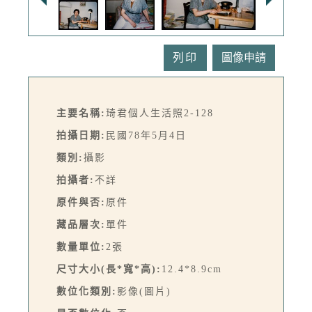
列印
主要名稱:
琦君個人生活照2-128
拍攝日期:
民國78年5月4日
類別:
攝影
拍攝者:
不詳
原件與否:
原件
藏品層次:
單件
數量單位:
2張
尺寸大小(長*寬*高):
12.4*8.9cm
數位化類別:
影像(圖片)