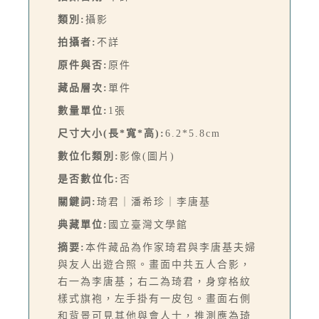
類別:
攝影
拍攝者:
不詳
原件與否:
原件
藏品層次:
單件
數量單位:
1張
尺寸大小(長*寬*高):
6.2*5.8cm
數位化類別:
影像(圖片)
是否數位化:
否
關鍵詞:
琦君｜潘希珍｜李唐基
典藏單位:
國立臺灣文學館
摘要:
本件藏品為作家琦君與李唐基夫婦
與友人出遊合照。畫面中共五人合影，
右一為李唐基；右二為琦君，身穿格紋
樣式旗袍，左手掛有一皮包。畫面右側
和背景可見其他與會人士，推測應為琦