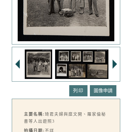
列印
主要名稱:
琦君夫婦與糜文開、羅家倫秘
書等人出遊照3
拍攝日期:
不詳