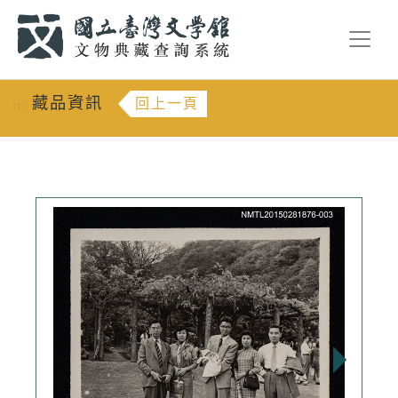
跳到主要內容
:::
藏品資訊
回上一頁
:::