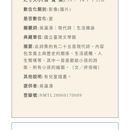
尺寸大小(長*寬*高):
19.7*14.1*1.2cm
數位化類別:
影像(圖片)
是否數位化:
是
關鍵詞:
吳瀛濤｜現代詩｜生活雜詠
典藏單位:
國立臺灣文學館
摘要:
此詩集約有二十五首現代詩。內容
包含風土與歷史的關係、生活感觸、人
生慨嘆等，其中一首是獻給小孩的詩
歌，附有小孩的繪圖。（文／許倍榕）
其他說明:
有兒童插畫。
提供者:
吳瀛濤
登錄號:
NMTL20060170009