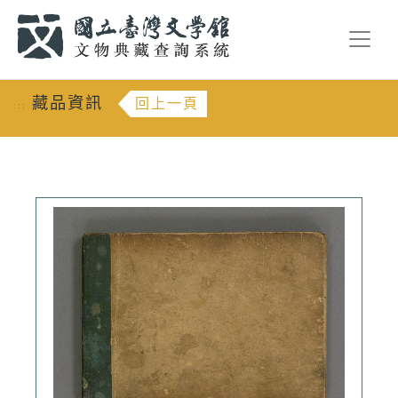
跳到主要內容
:::
藏品資訊
回上一頁
:::