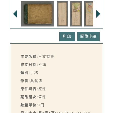
列印
主要名稱:
日文詩集
成文日期:
不詳
類別:
手稿
作者:
吳瀛濤
原件與否:
原件
藏品層次:
單件
數量單位:
1冊