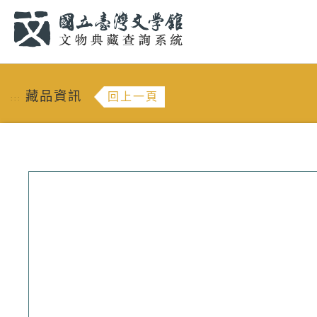
跳到主要內容
:::
藏品資訊
回上一頁
:::