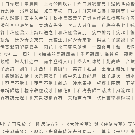
林｜白骨墩｜軍農園｜上海公園晚步｜外白渡橋書見｜過閘北商
四行倉庫｜兆豐公園｜虹口市場｜閘北｜飛來峰石佛｜靈隱寺｜
中送友歸臺｜雨中入金陵｜秋夜集高義閣同懶雲虛谷梅樵蘅秋守
次說劍客中漫興韻｜哭幼春先生｜次友人感作韻｜和梅樵翁七十
以答｜菽廬翁北上詩以送之｜和菽廬翁留別｜病中排悶｜病起｜
院新落｜送少奇之東京｜元夜坐月寄少奇東都｜與鹿門子縱談｜
友韻寄灌園肇嘉靈谷｜閑花｜次玉廉見贈韻｜十四夜月｜和一鳴
冶吟社二十周年｜次梅翁韻贈菽廬翁｜重晤菽廬步梅翁韻｜觀燈
社觀櫻｜巒大社途中｜雨中登巒大山｜巒大社雜詩｜能高峰｜合
君子惠詩｜劇閑｜沖西行｜養雛行｜無詩｜狂風｜重晤駕鰲兄｜
翁｜壽鶴翁古稀｜次景南漫作｜續中央山脈紀遊｜社子旅次｜濁
中｜亞里不當山｜亞里不當山雜詠｜渡木馬橋｜望鄉山阻雨｜下
｜茅埔歸途｜輓辜菽廬茂才｜繡花針｜和梅翁歸里感賦｜風流癖
稻香村訪元煌｜和文葵訪稻香村｜哭施君吉祥｜秋日書懷和梅翁
詩作亦可見於《一吼居詩存》、《大陸吟草》與《倥傯吟草》等
詩〈舟發基隆〉，原為〈舟發基隆港寄諸同志〉，其次〈舟中無