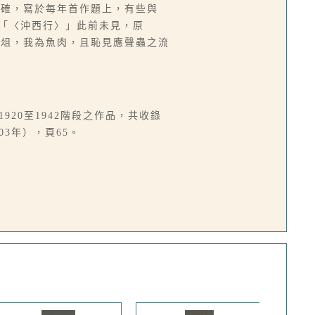
明確，寫於每年首作題上，有些與
錄「〈沖西行〉」此前未見，原
刀俎，我為魚肉，且恥見應聲蟲之流
920至1942階段之作品，共收錄
3年），頁65。