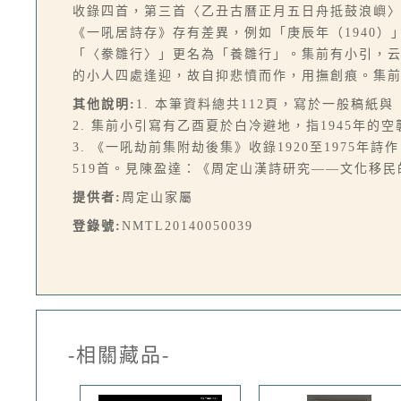
收錄四首，第三首〈乙丑古曆正月五日舟抵鼓浪嶼
《一吼居詩存》存有差異，例如「庚辰年（1940）
「〈豢雛行〉」更名為「養雛行」。集前有小引，
的小人四處逢迎，故自抑悲憤而作，用撫創痕。集前
其他說明:
1. 本筆資料總共112頁，寫於一般稿
2. 集前小引寫有乙酉夏於白冷避地，指1945年的
3. 《一吼劫前集附劫後集》收錄1920至1975
519首。見陳盈達：《周定山漢詩研究——文化移民
提供者:
周定山家屬
登錄號:
NMTL20140050039
-相關藏品-