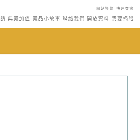
網站導覽
快速查詢
申請
典藏加值
藏品小故事
聯絡我們
開放資料
我要捐贈