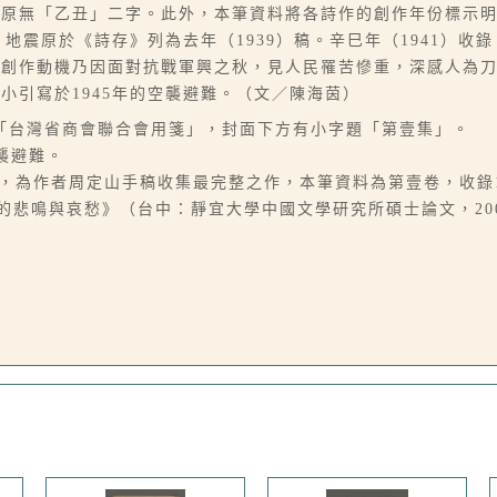
〉原無「乙丑」二字。此外，本筆資料將各詩作的創作年份標示
」地震原於《詩存》列為去年（1939）稿。辛巳年（1941）收
云創作動機乃因面對抗戰軍興之秋，見人民罹苦慘重，深感人為
小引寫於1945年的空襲避難。（文／陳海茵）
紙與「台灣省商會聯合會用箋」，封面下方有小字題「第壹集」。
空襲避難。
年詩作，為作者周定山手稿收集最完整之作，本筆資料為第壹卷，收錄1
的悲鳴與哀愁》（台中：靜宜大學中國文學研究所碩士論文，200