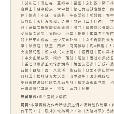
｜試劍石｜寒山寺｜蓋幢寺｜留園｜玄妙觀｜獅子
甯道上｜蘇臺縱馬｜空中戰｜松江與友試食鱸魚｜
見｜憶家｜不寐｜專諸巷｜午夜聞笳｜睡難成｜客
侍母疾｜索居漫興和少奇韻｜閒遣（四十自述）｜
翁｜遣懷次梅翁韻似菽廬翁｜出門｜寶書賜和疊韻
夕感懷次灌翁｜懷陶盃｜地震｜疊疊｜懶雲先生醫
翁上巳東山偶成｜送少英重赴燕北｜次少奇都門懷
筆｜除夜鐘｜破畫｜鬥詩｜閑居雜詠｜海○春暖｜大
央山脈紀遊｜留人峡（人止關）｜觀音瀧｜雨中霧
｜中央山脈放歌｜螟蛉｜蒲劍｜茗談｜應社小集諸
｜重晤菽廬翁並似怡庭錦簪｜萊園訪灌翁｜訪鶴亭
石鏡｜群坑｜度十八重溪｜筆石峰｜亞里不當山途
日月潭｜援社埔與友話舊｜山中雜詠｜濁水鐵線橋
亭翁東邀澹廬吟讌為風雨所阻｜和少奇東都見懷｜
元煌還曆和其原玉｜搖籃｜磨刀｜蚓笛
典藏單位:
國立臺灣文學館
摘要:
本筆資料為作者所編撰之個人漢詩創作總集，
有不同，《一吼劫》較為精少，如《大陸吟草》首