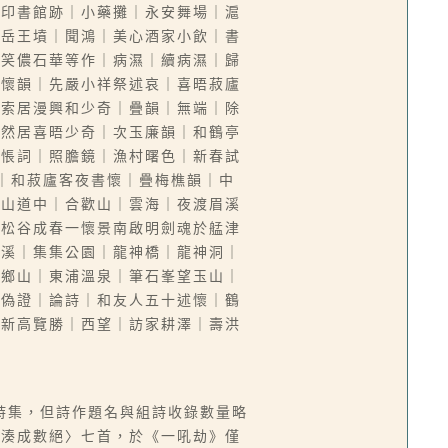
務印書館跡｜小藥攤｜永安舞場｜滬
登岳王墳｜聞鴻｜美心酒家小飲｜書
愚笑儂石華等作｜病濕｜續病濕｜歸
述懷韻｜先嚴小祥祭述哀｜喜晤菽廬
後索居漫興和少奇｜疊韻｜無端｜除
徒然居喜晤少奇｜次玉廉韻｜和鶴亭
惆悵詞｜照膽鏡｜漁村曙色｜新春試
｜和菽廬客夜書懷｜疊梅樵韻｜中
歡山道中｜合歡山｜雲海｜夜渡眉溪
晤松谷成春一懷景南啟明劍魂於艋津
水溪｜集集公園｜龍神橋｜龍神洞｜
望鄉山｜東浦溫泉｜筆石峯望玉山｜
｜偽證｜論詩｜和友人五十述懷｜鶴
｜新高覽勝｜西望｜訪家耕澤｜壽洪
詩集，但詩作題名與組詩收錄數量略
事湊成數絕〉七首，於《一吼劫》僅