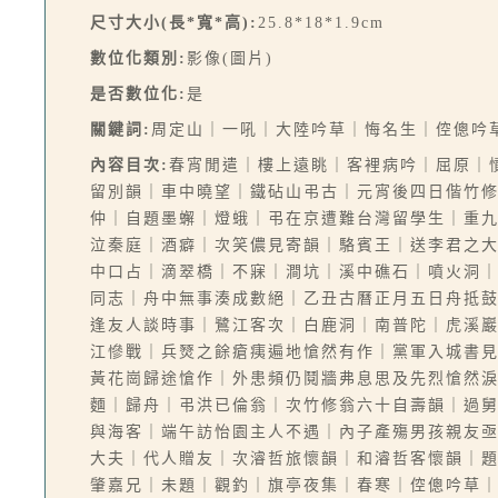
尺寸大小(長*寬*高):
25.8*18*1.9cm
數位化類別:
影像(圖片)
是否數位化:
是
關鍵詞:
周定山｜一吼｜大陸吟草｜悔名生｜倥傯吟
內容目次:
春宵閒遣｜樓上遠眺｜客裡病吟｜屈原｜
留別韻｜車中曉望｜鐵砧山弔古｜元宵後四日偕竹
仲｜自題墨蠏｜燈蛾｜弔在京遭難台灣留學生｜重
泣秦庭｜酒癖｜次笑儂見寄韻｜駱賓王｜送李君之
中口占｜滴翠橋｜不寐｜澗坑｜溪中礁石｜噴火洞
同志｜舟中無事湊成數絕｜乙丑古曆正月五日舟抵
逢友人談時事｜鷺江客次｜白鹿洞｜南普陀｜虎溪
江慘戰｜兵燹之餘瘡痍遍地愴然有作｜黨軍入城書
黃花崗歸途愴作｜外患頻仍鬩牆弗息思及先烈愴然
麵｜歸舟｜弔洪已倫翁｜次竹修翁六十自壽韻｜過
與海客｜端午訪怡園主人不遇｜內子產殤男孩親友
大夫｜代人贈友｜次濬哲旅懷韻｜和濬哲客懷韻｜
肇嘉兄｜未題｜觀釣｜旗亭夜集｜春寒｜倥傯吟草