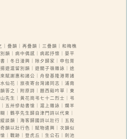
之｜疊韻｜再疊韻｜三疊韻｜和梅樵
留別韻｜病中偶感｜病起抒懷｜晏平
尚書｜冬日漫興｜除夕歸家｜申包胥
炳揚遊滬留別韻｜遊關子嶺雜詠｜途
歸來賦謝惠和諸公｜舟發基隆港寄諸
｜水仙花｜旅夜寄台灣諸同志｜浦南
依韻答之｜附原詩｜題西谿吟草｜東
中山先生｜黃花崗弔七十二烈士｜弔
江｜五卅慘劫書愴｜滬上雜詠｜爛羊
林糊｜鶴亭先生歸自津門詩以代柬｜
夜縱談韻｜海客歸國詩以壯行｜五羖
少奇韻以壯行色｜賦物遣興｜次韻似
書愴｜戰跡｜登虎丘｜生公石｜劍池