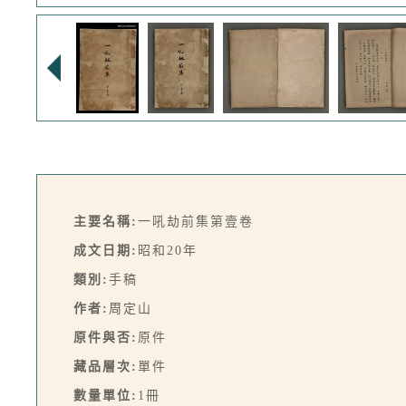
主要名稱:
一吼劫前集第壹卷
成文日期:
昭和20年
類別:
手稿
作者:
周定山
原件與否:
原件
藏品層次:
單件
數量單位:
1冊