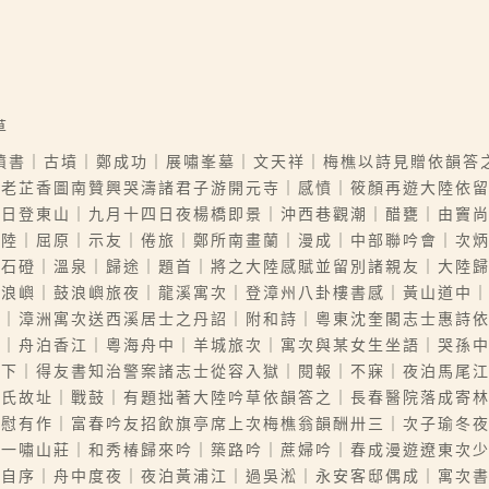
草
憤書｜古墳｜鄭成功｜展嘯峯墓｜文天祥｜梅樵以詩見贈依韻答
修老芷香圖南贊興哭濤諸君子游開元寺｜感憤｜筱顏再遊大陸依
九日登東山｜九月十四日夜楊橋即景｜沖西巷觀潮｜醋甕｜由竇
大陸｜屈原｜示友｜倦旅｜鄭所南畫蘭｜漫成｜中部聯吟會｜次
｜石磴｜溫泉｜歸途｜題首｜將之大陸感賦並留別諸親友｜大陸
鼓浪嶼｜鼓浪嶼旅夜｜龍溪寓次｜登漳州八卦樓書感｜黃山道中
巖｜漳洲寓次送西溪居士之丹詔｜附和詩｜粵東沈奎閣志士惠詩
見｜舟泊香江｜粵海舟中｜羊城旅次｜寓次與某女生坐語｜哭孫
淚下｜得友書知治警案諸志士從容入獄｜閱報｜不寐｜夜泊馬尾
舅氏故址｜戰鼓｜有題拙著大陸吟草依韻答之｜長春醫院落成寄
亟慰有作｜富春吟友招飲旗亭席上次梅樵翁韻酬卅三｜次子瑜冬
題一嘯山莊｜和秀椿歸來吟｜築路吟｜蔗婦吟｜春成漫遊遼東次
｜自序｜舟中度夜｜夜泊黃浦江｜過吳淞｜永安客邸偶成｜寓次