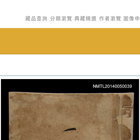
藏品查詢
分類瀏覽
典藏精選
作者瀏覽
圖像