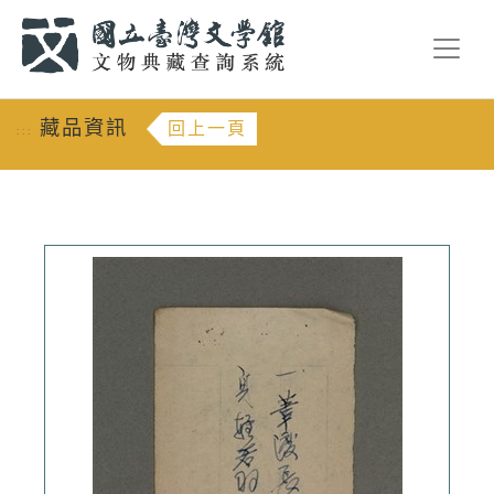
跳到主要內容
:::
藏品資訊
回上一頁
:::