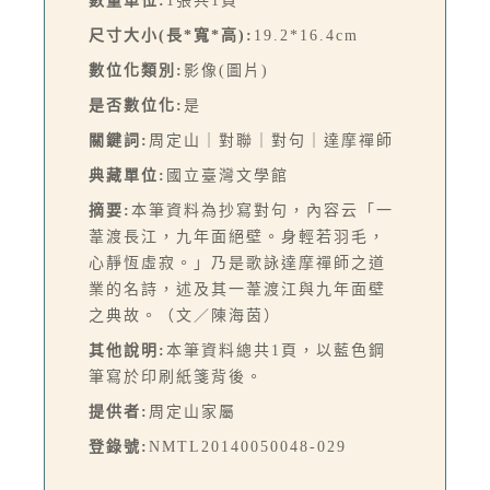
數量單位:
1張共1頁
尺寸大小(長*寬*高):
19.2*16.4cm
數位化類別:
影像(圖片)
是否數位化:
是
關鍵詞:
周定山｜對聯｜對句｜達摩禪師
典藏單位:
國立臺灣文學館
摘要:
本筆資料為抄寫對句，內容云「一
葦渡長江，九年面絕壁。身輕若羽毛，
心靜恆虛寂。」乃是歌詠達摩禪師之道
業的名詩，述及其一葦渡江與九年面壁
之典故。（文／陳海茵）
其他說明:
本筆資料總共1頁，以藍色鋼
筆寫於印刷紙箋背後。
提供者:
周定山家屬
登錄號:
NMTL20140050048-029