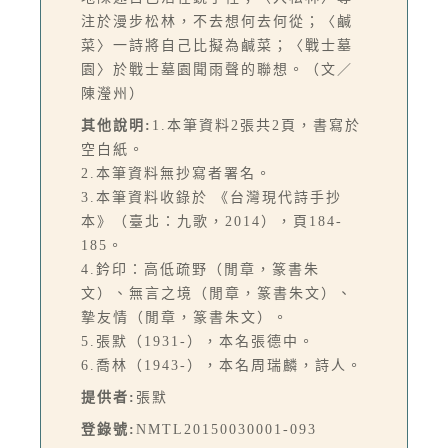
注於漫步松林，不去想何去何從；〈鹹
菜〉一詩將自己比擬為鹹菜；〈戰士墓
園〉於戰士墓園聞雨聲的聯想。（文／
陳瀅州）
其他說明:
1.本筆資料2張共2頁，書寫於
空白紙。
2.本筆資料無抄寫者署名。
3.本筆資料收錄於 《台灣現代詩手抄
本》（臺北：九歌，2014），頁184-
185。
4.鈐印：高低疏野（閒章，篆書朱
文）、無言之境（閒章，篆書朱文）、
摯友情（閒章，篆書朱文）。
5.張默（1931-），本名張德中。
6.喬林（1943-），本名周瑞麟，詩人。
提供者:
張默
登錄號:
NMTL20150030001-093