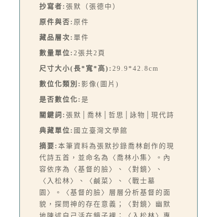
抄寫者:
張默（張德中）
原件與否:
原件
藏品層次:
單件
數量單位:
2張共2頁
尺寸大小(長*寬*高):
29.9*42.8cm
數位化類別:
影像(圖片)
是否數位化:
是
關鍵詞:
張默│喬林│哲思│詠物│現代詩
典藏單位:
國立臺灣文學館
摘要:
本筆資料為張默抄錄喬林創作的現
代詩五首，並命名為〈喬林小集〉。內
容依序為〈基督的臉〉、〈對鏡〉、
〈入松林〉、〈鹹菜〉、〈戰士墓
園〉。〈基督的臉〉層層分析基督的面
貌，探問神的存在意義；〈對鏡〉幽默
地陳述自己活在鏡子裡；〈入松林〉專