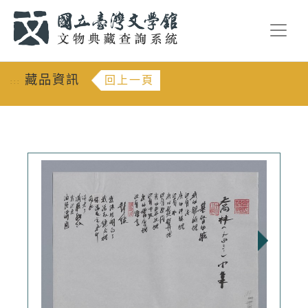
跳到主要內容
:::
藏品資訊
回上一頁
:::