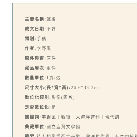
主要名稱:
戰後
成文日期:
不詳
類別:
手稿
作者:
李野風
原件與否:
原件
藏品層次:
單件
數量單位:
1頁/張
尺寸大小(長*寬*高):
26.6*38.3cm
數位化類別:
影像(圖片)
是否數位化:
是
關鍵詞:
李野風｜戰後｜大海洋詩刊｜現代詩
典藏單位:
國立臺灣文學館
摘要:
詩人想像當死亡來臨，靈魂化作風上升空中俯