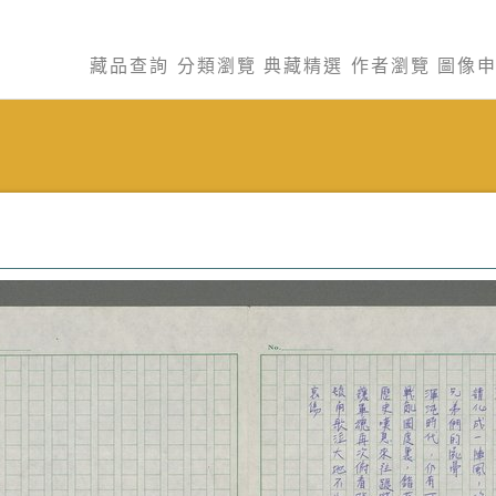
藏品查詢
分類瀏覽
典藏精選
作者瀏覽
圖像