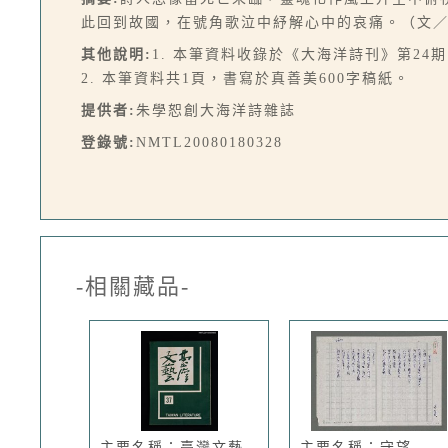
此回到故國，在號角歌泣中紓解心中的哀痛。（文
其他說明:
1. 本筆資料收錄於《大海洋詩刊》第24期，
2. 本筆資料共1頁，書寫於真善美600字稿紙。
提供者:
朱學恕創大海洋詩雜誌
登錄號:
NMTL20080180328
-相關藏品-
主要名稱：臺灣文藝
主要名稱：守望