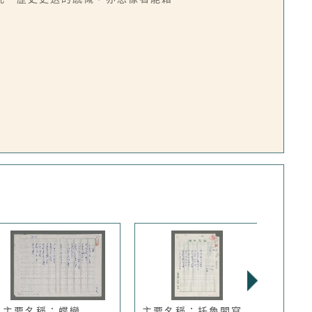
主要名稱：蝶變
主要名稱：托魯閣寫
主要