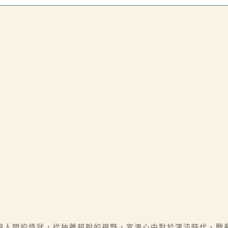
視人間的情狀，從抽離超脫的視野，宣洩心中對於渾沌時代、戰