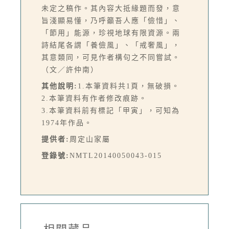
未定之稿作。其內容大抵緣題而發，意
旨淺顯易懂，乃呼籲吾人應「儉惜」、
「節用」能源，珍視地球有限資源。兩
詩結尾各謂「養儉風」、「戒奢風」，
其意類同，可見作者構句之不同嘗試。
（文／許仲南）
其他說明:
1.本筆資料共1頁，無破損。
2.本筆資料有作者修改痕跡。
3.本筆資料前有標記「甲寅」，可知為
1974年作品。
提供者:
周定山家屬
登錄號:
NMTL20140050043-015