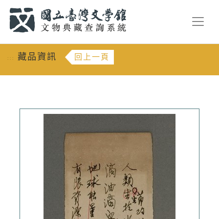
跳到主要內容
:::
藏品資訊
回上一頁
:::