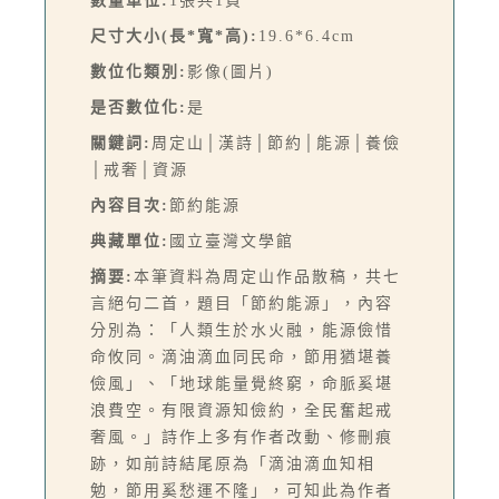
數量單位:
1張共1頁
尺寸大小(長*寬*高):
19.6*6.4cm
數位化類別:
影像(圖片)
是否數位化:
是
關鍵詞:
周定山│漢詩│節約│能源│養儉
│戒奢│資源
內容目次:
節約能源
典藏單位:
國立臺灣文學館
摘要:
本筆資料為周定山作品散稿，共七
言絕句二首，題目「節約能源」，內容
分別為：「人類生於水火融，能源儉惜
命攸同。滴油滴血同民命，節用猶堪養
儉風」、「地球能量覺終窮，命脈奚堪
浪費空。有限資源知儉約，全民奮起戒
奢風。」詩作上多有作者改動、修刪痕
跡，如前詩結尾原為「滴油滴血知相
勉，節用奚愁運不隆」，可知此為作者