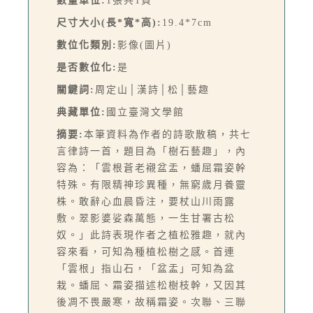
數量單位:
1張共1頁
尺寸大小(長*寬*高):
19.4*7cm
數位化類別:
影像(圖片)
是否數位化:
是
關鍵詞:
周定山│漢詩│松│藝趣
典藏單位:
國立臺灣文學館
摘要:
本筆資料為作者的詩歌散稿，共七
言律詩一首，題目為「樹石藝趣」，內
容為：「雲根蒼老襯盆盂，蟠屈霜姿幹
特殊。有限精神珍異種，無窮歲月養靈
株。敢辭心血晨昏注，要杖山川雨露
敷。翠影婆娑森萬態，一生甘署古松
奴。」此詩表現作者之植松雅趣，就內
容來看，可知為種植松樹之感。首連
「雲根」指山石，「盆盂」可知為盆
栽。蟠屈、霜姿描述松樹枝幹，又因其
後凋不畏嚴寒，故稱霜姿。次聯、三聯