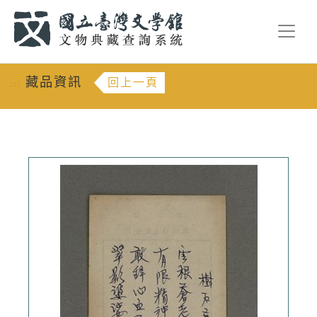
跳到主要內容
:::
藏品資訊
回上一頁
:::