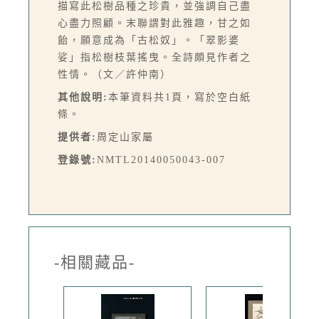
描寫此松樹品種之珍貴，並強調自己盡
心盡力照顧。末聯謂對此雅趣，甘之如
飴，願意成為「古松奴」。「翠影婆
娑」指松樹枝葉搖曳。全詩頗見作者之
性情。（文／許仲南）
其他說明:
本筆資料共1頁，寫於空白紙
條。
提供者:
周定山家屬
登錄號:
NMTL20140050043-007
-相關藏品-