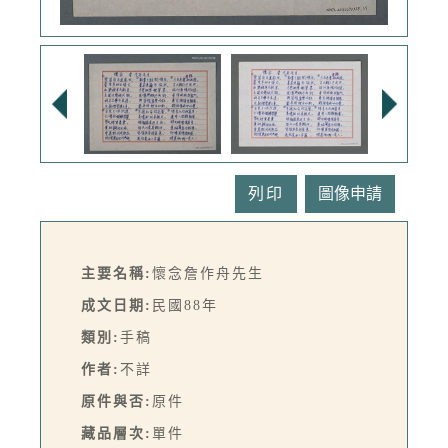
列印
主要名稱:
懷念詹作舟先生
成文日期:
民國88年
類別:
手稿
作者:
不詳
原件與否:
原件
藏品層次:
單件