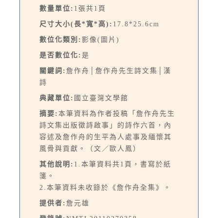
數量單位:
1張共1頁
尺寸大小(長*寬*高):
17.8*25.6cm
數位化類別:
影像(圖片)
是否數位化:
是
關鍵詞:
詹作舟│詹作舟先生詩文集│漢
詩
典藏單位:
國立臺灣文學館
摘要:
本筆資料為作者投稿「詹作舟先生
詩文集出版徵詩啟事」的詩作六首，內
容述及詹作舟的生平為人處事及緬懷其
風骨與貢獻。（文／歐人鳳）
其他說明:
1.本筆資料共1頁，書寫於紙
箋。
2.本筆資料未收錄於《詹作舟全集》。
提供者:
詹元雄