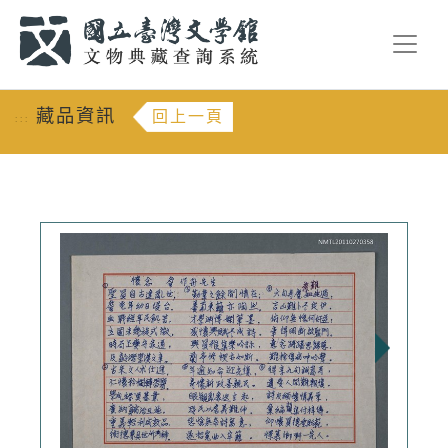
跳到主要內容
:::
藏品資訊
回上一頁
:::