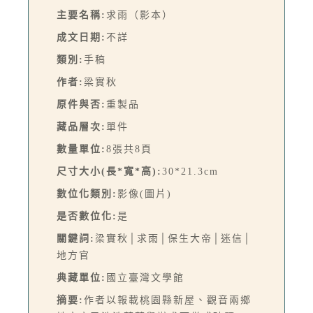
主要名稱:
求雨（影本）
成文日期:
不詳
類別:
手稿
作者:
梁實秋
原件與否:
重製品
藏品層次:
單件
數量單位:
8張共8頁
尺寸大小(長*寬*高):
30*21.3cm
數位化類別:
影像(圖片)
是否數位化:
是
關鍵詞:
梁實秋│求雨│保生大帝│迷信│
地方官
典藏單位:
國立臺灣文學館
摘要:
作者以報載桃園縣新屋、觀音兩鄉