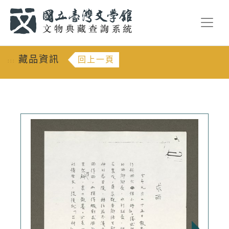
跳到主要內容
:::
藏品資訊
回上一頁
:::