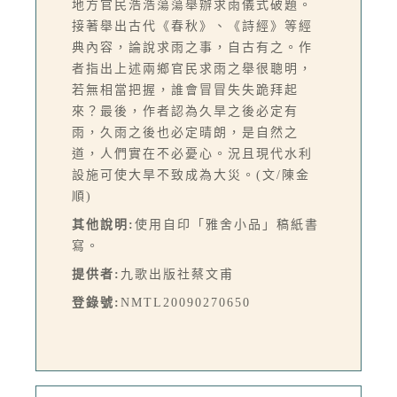
地方官民浩浩蕩蕩舉辦求雨儀式破題。
接著舉出古代《春秋》、《詩經》等經
典內容，論說求雨之事，自古有之。作
者指出上述兩鄉官民求雨之舉很聰明，
若無相當把握，誰會冒冒失失跪拜起
來？最後，作者認為久旱之後必定有
雨，久雨之後也必定晴朗，是自然之
道，人們實在不必憂心。況且現代水利
設施可使大旱不致成為大災。(文/陳金
順)
其他說明:
使用自印「雅舍小品」稿紙書
寫。
提供者:
九歌出版社蔡文甫
登錄號:
NMTL20090270650