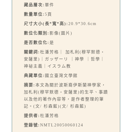
藏品層次:
單件
數量單位:
5頁
尺寸大小(長*寬*高):
20.9*30.6cm
數位化類別:
影像(圖片)
是否數位化:
是
關鍵詞:
杜潘芳格｜ 加札利(穆罕默德‧
安薩里)｜ガッザーリ ｜神學 ｜哲學｜
神祕主義｜イスラム教
典藏單位:
國立臺灣文學館
摘要:
本文為關於波斯裔伊斯蘭神學家，
加札利(穆罕默德‧安薩里)的生平、事蹟
以及他的著作內容等，是作者整理的筆
記。(文/ 杉森藍)(文/ 杉森藍)
提供者:
杜潘芳格
登錄號:
NMTL20050060124