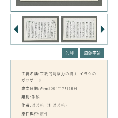
列印
主要名稱:
宗教的洞察力の持主 イラクの
ガッザ－リ
成文日期:
西元2004年7月10日
類別:
手稿
作者:
潘芳格（杜潘芳格）
原件與否:
原件