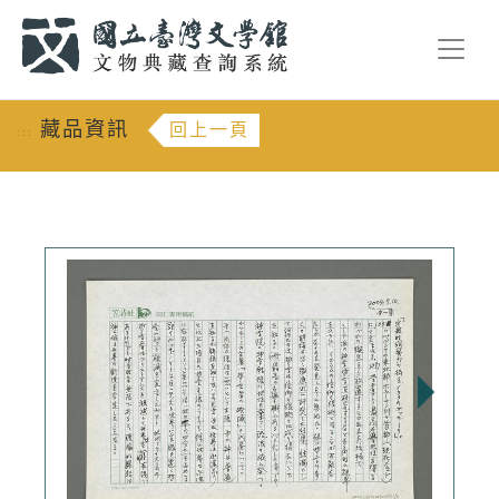
跳到主要內容
:::
藏品資訊
回上一頁
:::