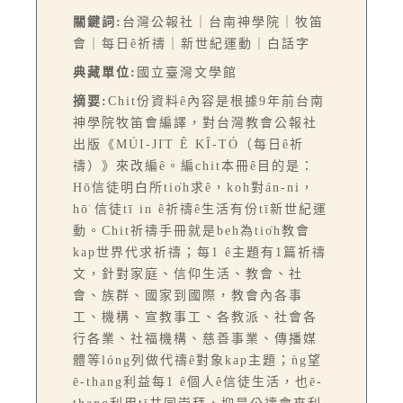
關鍵詞:
台灣公報社｜台南神學院｜牧笛
會｜每日ê祈禱｜新世紀運動｜白話字
典藏單位:
國立臺灣文學館
摘要:
Chit份資料ê內容是根據9年前台南
神學院牧笛會編譯，對台灣教會公報社
出版《MÚI-JI̍T Ê KÎ-TÓ（每日ê祈
禱）》來改編ê。編chit本冊ê目的是：
Hō͘信徒明白所tio̍h求ê，koh對án-ni，
hō͘ 信徒tī in ê祈禱ê生活有份tī新世紀運
動。Chit祈禱手冊就是beh為tio̍h教會
kap世界代求祈禱；每1 ê主題有1篇祈禱
文，針對家庭、信仰生活、教會、社
會、族群、國家到國際，教會內各事
工、機構、宣教事工、各教派、社會各
行各業、社福機構、慈善事業、傳播媒
體等lóng列做代禱ê對象kap主題；ǹg望
ē-thang利益每1 ê個人ê信徒生活，也ē-