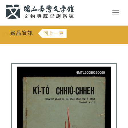
跳到主要內容
:::
藏品資訊
回上一頁
:::