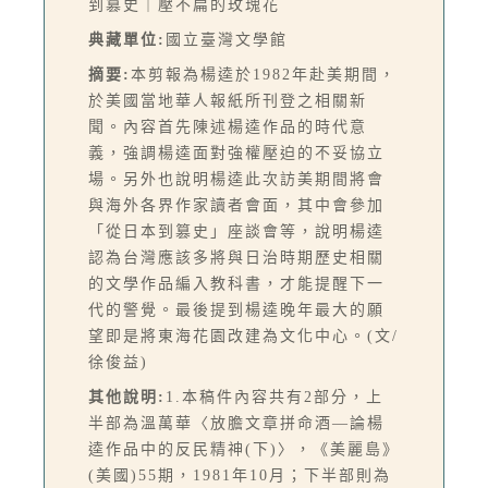
到篡史｜壓不扁的玫瑰花
典藏單位:
國立臺灣文學館
摘要:
本剪報為楊逵於1982年赴美期間，
於美國當地華人報紙所刊登之相關新
聞。內容首先陳述楊逵作品的時代意
義，強調楊逵面對強權壓迫的不妥協立
場。另外也說明楊逵此次訪美期間將會
與海外各界作家讀者會面，其中會參加
「從日本到篡史」座談會等，說明楊逵
認為台灣應該多將與日治時期歷史相關
的文學作品編入教科書，才能提醒下一
代的警覺。最後提到楊逵晚年最大的願
望即是將東海花園改建為文化中心。(文/
徐俊益)
其他說明:
1.本稿件內容共有2部分，上
半部為溫萬華〈放膽文章拼命酒—論楊
逵作品中的反民精神(下)〉，《美麗島》
(美國)55期，1981年10月；下半部則為