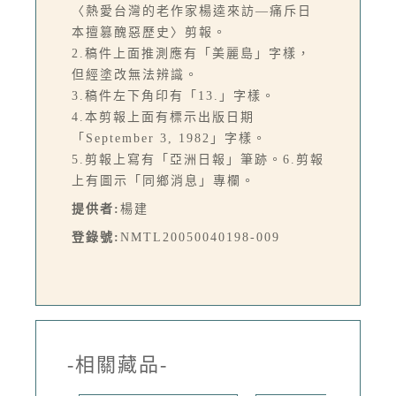
〈熱愛台灣的老作家楊逵來訪—痛斥日
本擅篡醜惡歷史〉剪報。
2.稿件上面推測應有「美麗島」字樣，
但經塗改無法辨識。
3.稿件左下角印有「13.」字樣。
4.本剪報上面有標示出版日期
「September 3, 1982」字樣。
5.剪報上寫有「亞洲日報」筆跡。6.剪報
上有圖示「同鄉消息」專欄。
提供者:
楊建
登錄號:
NMTL20050040198-009
-相關藏品-