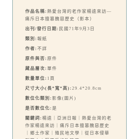
作品名稱:
熱愛台灣的老作家楊逵來訪—
痛斥日本擅篡醜惡歷史（影本）
出刊/發行日期:
民國71年9月3日
類別:
報紙
作者:
不詳
原件與否:
原件
藏品層次:
單件
數量單位:
1頁
尺寸大小(長*寬*高):
29.4*20.8cm
數位化類別:
影像(圖片)
是否數位化:
是
關鍵詞:
楊逵｜亞洲日報｜熱愛台灣的老
作家楊逵來訪｜痛斥日本擅篡醜惡歷史
｜鄉土作家｜殖民地文學｜從日本侵華