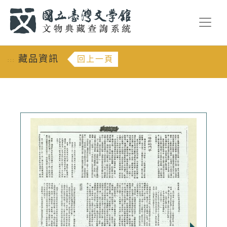
跳到主要內容
:::
藏品資訊
回上一頁
:::