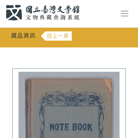
跳到主要內容
:::
藏品資訊
回上一頁
:::