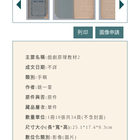
列印
主要名稱:
戲劇原理教材2
成文日期:
不詳
類別:
手稿
作者:
姚一葦
原件與否:
原件
藏品層次:
單件
數量單位:
1冊18張共34頁(不含封面)
尺寸大小(長*寬*高):
25.1*17.4*0.3cm
數位化類別:
影像(圖片)