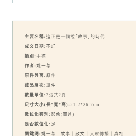
主要名稱:
這正是一個說｢故事｣的時代
成文日期:
不詳
類別:
手稿
作者:
姚一葦
原件與否:
原件
藏品層次:
單件
數量單位:
2張共2頁
尺寸大小(長*寬*高):
21.2*26.7cm
數位化類別:
影像(圖片)
是否數位化:
是
關鍵詞:
姚一葦｜故事｜散文｜大眾傳播｜真相