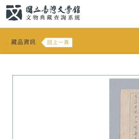
跳到主要內容
:::
藏品資訊
回上一頁
:::