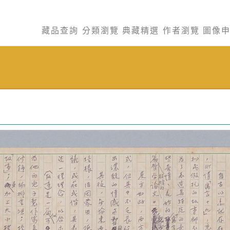
藏品查詢
分類瀏覽
典藏精選
作者瀏覽
圖像