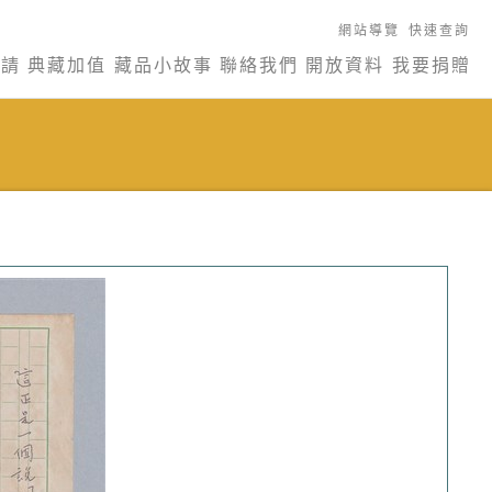
網站導覽
快速查詢
申請
典藏加值
藏品小故事
聯絡我們
開放資料
我要捐贈