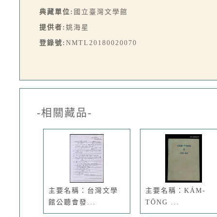
典藏單位:
國立臺灣文學館
提供者:
姚海星
登錄號:
NMTL20180020070
-相關藏品-
主要名稱：台灣文學
主要名稱：KÁM-
館公聽會發...
TŌNG ...