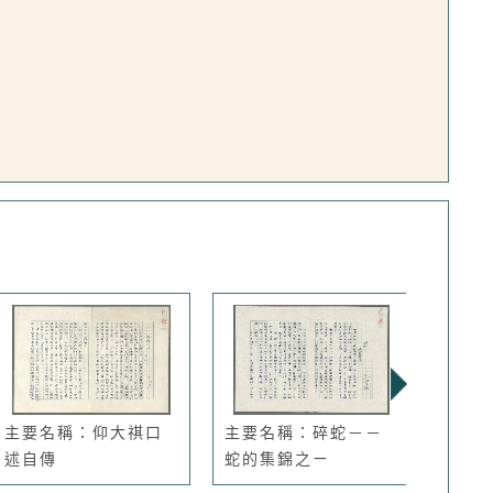
主要名稱：仰大祺口
主要名稱：碎蛇－－
主要
述自傳
蛇的集錦之ㄧ
色的